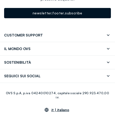
newsletter.footer.subscribe
CUSTOMER SUPPORT
Segui il tuo ordine
Contattaci: 0418520342 (lun-ven 9-
IL MONDO OVS
17)
OVS ❤️ friends
Stampa
FAQ
Store locator
SOSTENIBILITÀ
Careers
Franchising
Scopri il nostro percorso
Cotone Italiano
SEGUICI SUI SOCIAL
Giftcard
Eco Valore
Raccolta abiti usati
Facebook
Instagram
RE-UP
OVS S.p.A, p.iva 04240010274, capitale sociale 290.923.470,00
Youtube
Linkedin
i.v.
it |
italiano