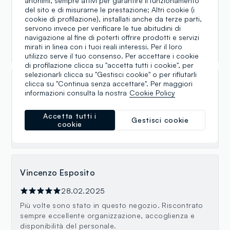
anonimi, sempre attivi per garantire il funzionamento
Personale gentilissimo e disponibile ma è
del sito e di misurarne le prestazione; Altri cookie (i
inconcepibile che non ci sia aria condizionata o, per
cookie di profilazione), installati anche da terze parti,
meglio dire, c'è un solo condizionatore
servono invece per verificare le tue abitudini di
completamente insufficiente per il locale. Un vero
navigazione al fine di poterti offrire prodotti e servizi
peccato perché così non si può fare shopping.
mirati in linea con i tuoi reali interessi. Per il loro
utilizzo serve il tuo consenso. Per accettare i cookie
di profilazione clicca su "accetta tutti i cookie", per
selezionarli clicca su "Gestisci cookie" o per rifiutarli
clicca su "Continua senza accettare". Per maggiori
Lello Esposito
informazioni consulta la nostra
Cookie Policy
24.07.2025
Accetta tutti i
Gestisci cookie
Ottimo parcheggio gratuito molto fornito personale
cookie
disponibile a ogni tua richiesta
Vincenzo Esposito
28.02.2025
Più volte sono stato in questo negozio. Riscontrato
sempre eccellente organizzazione, accoglienza e
disponibilità del personale.