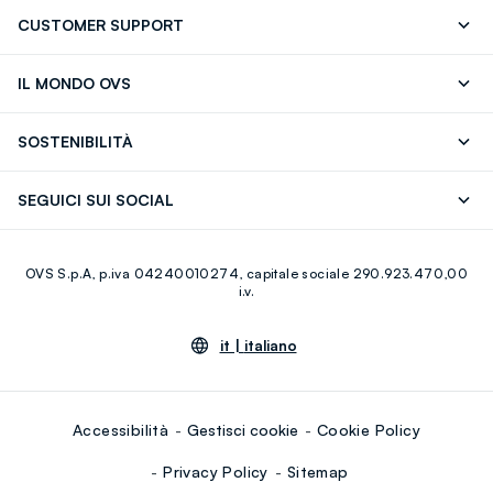
CUSTOMER SUPPORT
Segui il tuo ordine
Contattaci: 0418520342 (lun-ven 9-
IL MONDO OVS
17)
OVS ❤️ friends
Stampa
FAQ
Store locator
SOSTENIBILITÀ
Careers
Franchising
Scopri il nostro percorso
Cotone Italiano
SEGUICI SUI SOCIAL
Giftcard
Eco Valore
Raccolta abiti usati
Facebook
Instagram
RE-UP
OVS S.p.A, p.iva 04240010274, capitale sociale 290.923.470,00
Youtube
Linkedin
i.v.
it |
italiano
Accessibilità
Gestisci cookie
Cookie Policy
Privacy Policy
Sitemap