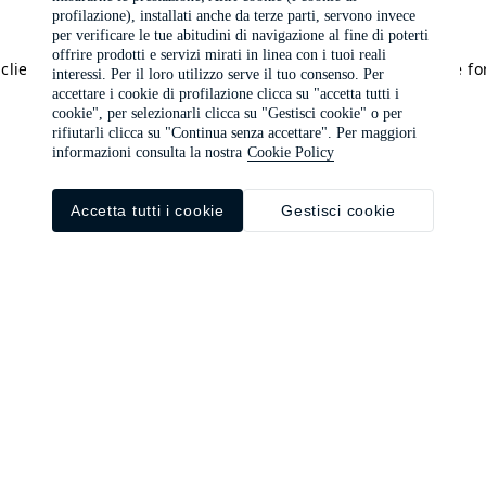
profilazione), installati anche da terze parti, servono invece
per verificare le tue abitudini di navigazione al fine di poterti
offrire prodotti e servizi mirati in linea con i tuoi reali
a client-side exception has occurred (see the browser console f
interessi. Per il loro utilizzo serve il tuo consenso. Per
accettare i cookie di profilazione clicca su "accetta tutti i
cookie", per selezionarli clicca su "Gestisci cookie" o per
rifiutarli clicca su "Continua senza accettare". Per maggiori
informazioni consulta la nostra
Cookie Policy
Accetta tutti i cookie
Gestisci cookie