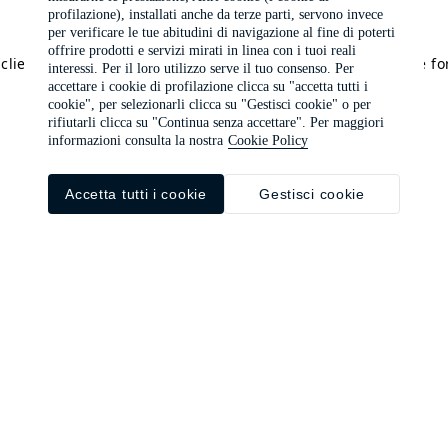
profilazione), installati anche da terze parti, servono invece
per verificare le tue abitudini di navigazione al fine di poterti
offrire prodotti e servizi mirati in linea con i tuoi reali
a client-side exception has occurred (see the browser console f
interessi. Per il loro utilizzo serve il tuo consenso. Per
accettare i cookie di profilazione clicca su "accetta tutti i
cookie", per selezionarli clicca su "Gestisci cookie" o per
rifiutarli clicca su "Continua senza accettare". Per maggiori
informazioni consulta la nostra
Cookie Policy
Accetta tutti i cookie
Gestisci cookie