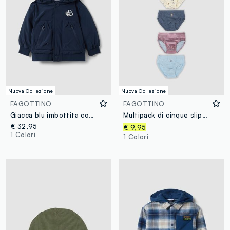
Nuova Collezione
Nuova Collezione
FAGOTTINO
FAGOTTINO
Giacca blu imbottita con cappuccio e stampa Mickey per bimbo
Multipack di cinque slip multicolor in puro cotone organico per neonato e bimbo
€ 32,95
€ 9,95
1 Colori
1 Colori