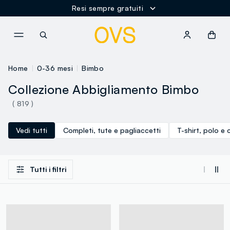
Spedizione Gratuita oltre i 60€
NAVIGATION.ARIA.GOTOMAINCONTENT
NAVIGATION.ARIA.GOTOFOOT
Home
0-36 mesi
Bimbo
Collezione Abbigliamento Bimbo
( 819 )
Vedi tutti
Completi, tute e pagliaccetti
T-shirt, polo e 
Tutti i filtri