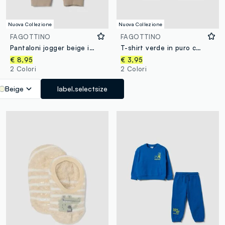
Nuova Collezione
Nuova Collezione
FAGOTTINO
FAGOTTINO
Pantaloni jogger beige in puro cotone con stampa cagnolino per bimbo
T-shirt verde in puro cotone organico con stampa cagnolino per bimbo
€ 8,95
€ 3,95
2 Colori
2 Colori
Beige
label.selectsize