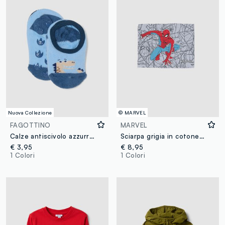
Nuova Collezione
© MARVEL
FAGOTTINO
MARVEL
Calze antiscivolo azzurre in cotone organico elasticizzato con dinosauro
Sciarpa grigia in cotone elasticizzato con stampa MARVEL Spider-Man per bambino
€ 3,95
€ 8,95
1 Colori
1 Colori