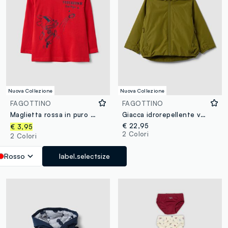
Nuova Collezione
Nuova Collezione
FAGOTTINO
FAGOTTINO
Maglietta rossa in puro cotone organico con stampa college per bimbo
Giacca idrorepellente verde con cappuccio e zip regular fit per bimbo
€ 22,95
€ 3,95
2 Colori
2 Colori
Rosso
label.selectsize