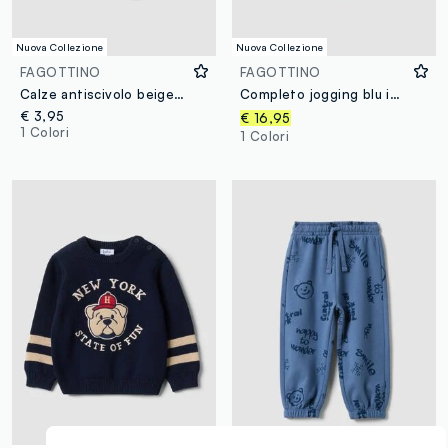
Nuova Collezione
Nuova Collezione
FAGOTTINO
FAGOTTINO
Calze antiscivolo beige in cotone organico elasticizzato con coccodrillo
Completo jogging blu in puro cotone con stampa per bimbo
€ 3,95
€ 16,95
1 Colori
1 Colori