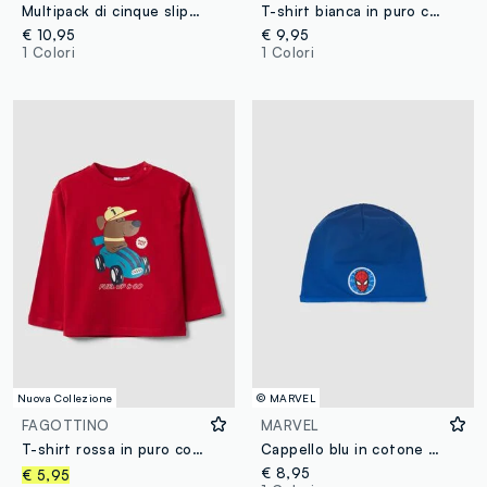
Multipack di cinque slip in puro cotone organico con stampe MARVEL Spider-Man
T-shirt bianca in puro cotone con girocollo e stampa Mickey per bimbo
€ 10,95
€ 9,95
1 Colori
1 Colori
Nuova Collezione
© MARVEL
FAGOTTINO
MARVEL
T-shirt rossa in puro cotone organico con cagnolino per bimbo
Cappello blu in cotone elasticizzato con stampa MARVEL Spider-Man per bambino
€ 8,95
€ 5,95