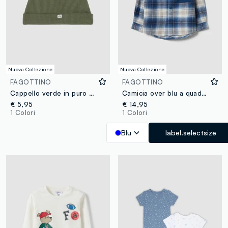
Nuova Collezione
Nuova Collezione
FAGOTTINO
FAGOTTINO
Cappello verde in puro cotone organico a coste per neonati
Camicia over blu a quadri con cappuccio in puro cotone per bimbo
€ 5,95
€ 14,95
1 Colori
1 Colori
Blu
label.selectsize