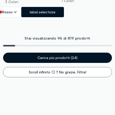
1 Colori
3 Colori
Rosso
label.selectsize
Stai visualizzando 96 di 819 prodotti
Carica più prodotti (24)
Scroll infinito 🙄 ? No grazie. Filtra!