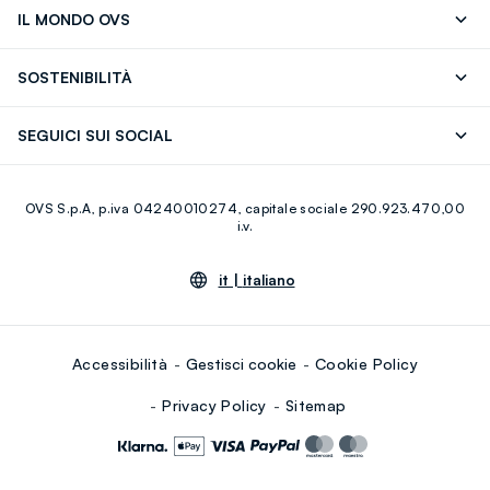
Segui il tuo ordine
Contattaci: 0418520342 (lun-ven 9-
IL MONDO OVS
17)
OVS ❤️ friends
Stampa
FAQ
Store locator
SOSTENIBILITÀ
Careers
Franchising
Scopri il nostro percorso
Cotone Italiano
SEGUICI SUI SOCIAL
Giftcard
Eco Valore
Raccolta abiti usati
Facebook
Instagram
RE-UP
OVS S.p.A, p.iva 04240010274, capitale sociale 290.923.470,00
Youtube
Linkedin
i.v.
it |
italiano
Accessibilità
Gestisci cookie
Cookie Policy
Privacy Policy
Sitemap