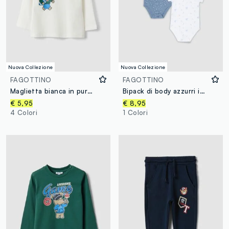
Nuova Collezione
Nuova Collezione
FAGOTTINO
FAGOTTINO
Maglietta bianca in puro cotone organico con stampa cagnolino per bimbo
Bipack di body azzurri in cotone organico a maniche corte
€ 5,95
€ 8,95
4 Colori
1 Colori