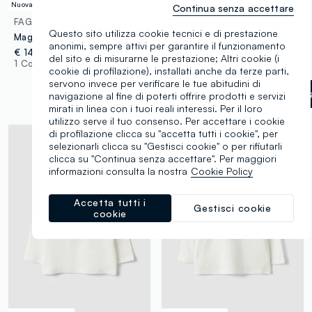
Nuova Collezione
Nuova Collezione
Continua senza accettare
FAGOTTINO
FAGOTTINO
Questo sito utilizza cookie tecnici e di prestazione
Maglione blu in puro cotone con girocollo e stampa cagnolino per bimbo
Pantaloni jogger azzurri in puro cotone per bimbo comfort fit
anonimi, sempre attivi per garantire il funzionamento
€ 14,95
€ 7,95
del sito e di misurarne le prestazione; Altri cookie (i
1 Colori
1 Colori
cookie di profilazione), installati anche da terze parti,
servono invece per verificare le tue abitudini di
Azzurro scuro
label.selectsi
navigazione al fine di poterti offrire prodotti e servizi
mirati in linea con i tuoi reali interessi. Per il loro
utilizzo serve il tuo consenso. Per accettare i cookie
di profilazione clicca su "accetta tutti i cookie", per
selezionarli clicca su "Gestisci cookie" o per rifiutarli
clicca su "Continua senza accettare". Per maggiori
informazioni consulta la nostra
Cookie Policy
Accetta tutti i
Gestisci cookie
cookie