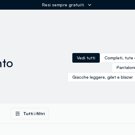
Resi sempre gratuiti
ER
nto
Vedi tutti
Completi, tute 
Pantaloni
Giacche leggere, gilet e blazer
Tutti i filtri