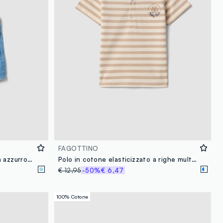
FAGOTTINO
Salopette in puro cotone denim azzurro da bimbo regular fit
Polo in cotone elasticizzato a righe multicolor con ricamo Topolino
€ 12,95
-50%
€ 6,47
100% Cotone