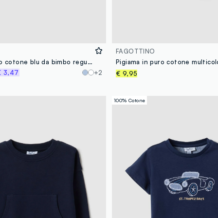
FAGOTTINO
Shorts in puro cotone blu da bimbo regular fit
€ 3,47
+2
€ 9,95
100% Cotone