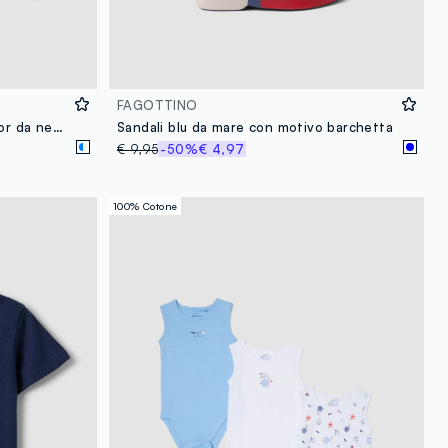
FAGOTTINO
Pigiama in puro cotone multicolor da neonato regular fit con stampa
Sandali blu da mare con motivo barchetta
€ 9,95
-50%
€ 4,97
100% Cotone