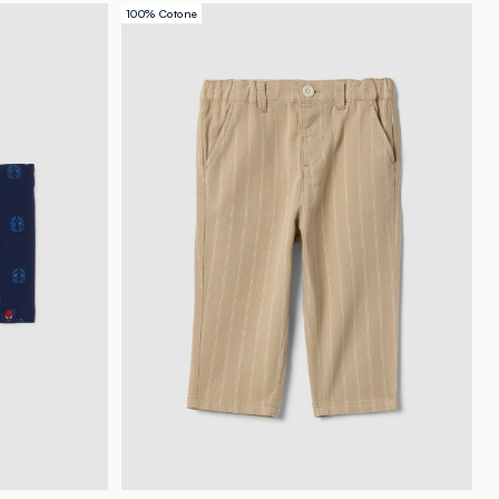
loyalty.guest.discoverpagelink
100% Cotone