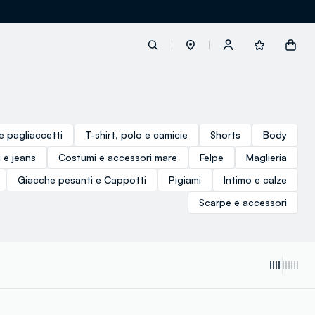
label.account.login
e pagliaccetti
T-shirt, polo e camicie
Shorts
Body
 e jeans
Costumi e accessori mare
Felpe
Maglieria
button.loginandregister
Giacche pesanti e Cappotti
Pigiami
Intimo e calze
button.order.tracking
Scarpe e accessori
loyalty.euro.points
loyalty.guest.message