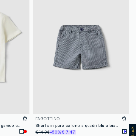
FAGOTTINO
T-shirt bianca in puro cotone organico con stampa regular fit per bimbo
Shorts in puro cotone a quadri blu e bianchi da bimbo regular fit
€ 14,95
-50%
€ 7,47