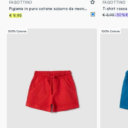
FAGOTTINO
FAGOTTINO
Pigiama in puro cotone azzurro da neonato regular fit con animali
€ 5,95
-50%
€
€ 9,95
100% Cotone
100% Cotone