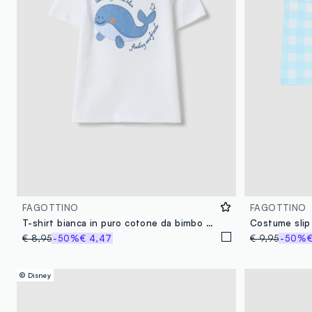
FAGOTTINO
FAGOTTINO
T-shirt bianca in puro cotone da bimbo con ricamo balena
€ 8,95
-50%
€ 4,47
€ 9,95
-50%
€
© Disney