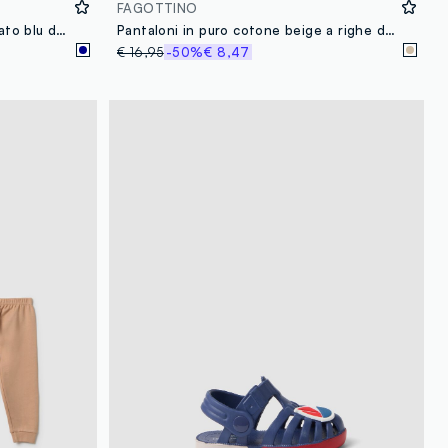
FAGOTTINO
Scaldacollo in cotone elasticizzato blu da bambino vestibilità comoda
Pantaloni in puro cotone beige a righe da bimbo regular fit
€ 16,95
-50%
€ 8,47