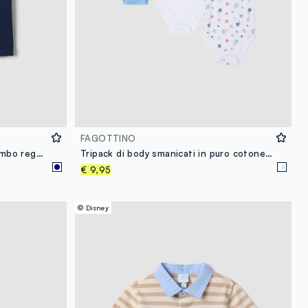
FAGOTTINO
T-shirt in puro cotone blu da bimbo regular fit con macchina ricamata
Tripack di body smanicati in puro cotone per bimbi
€ 9,95
© Disney