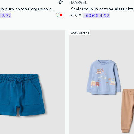
MARVEL
T-shirt rossa in puro cotone organico con stampa regular fit per bimbo
 2,97
€ 9,95
-50%
€ 4,97
100% Cotone