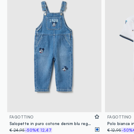
FAGOTTINO
FAGOTTINO
Salopette in puro cotone denim blu regular fit con ricami per bimbo
€ 24,95
-50%
€ 12,47
€ 12,95
-50%