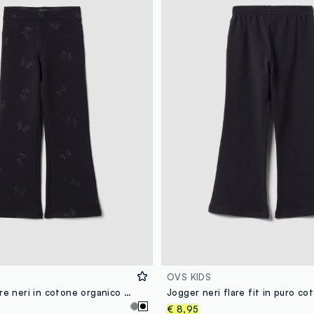
OVS KIDS
Treggings flare neri in cotone organico elasticizzato con ali glitterate
€ 8,95