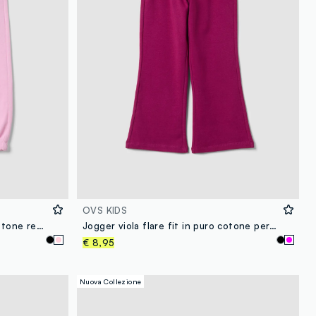
OVS KIDS
Pantaloni jogger rosa in puro cotone regular fit per bambina
Jogger viola flare fit in puro cotone per bambina
€ 8,95
Nuova Collezione