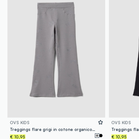
OVS KIDS
OVS KIDS
Treggings flare grigi in cotone organico elasticizzato con ali glitterate
€ 10,95
€ 10,95