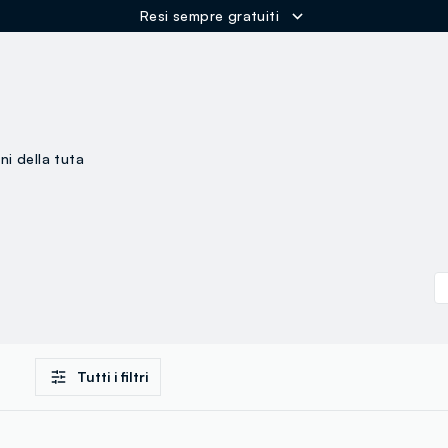
Spedizione Gratuita oltre i 60€
ER
ni della tuta
Tutti i filtri