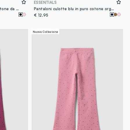
ESSENTIALS
Pantaloni jogger neri in puro cotone da bambina regular fit
Pantaloni culotte blu in puro cotone organico per bambina
€ 12,95
Nuova Collezione