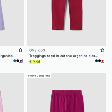
OVS KIDS
organico
Treggings rossi in cotone organico elasticizzato slim fit per bambina
€ 9,95
Nuova Collezione