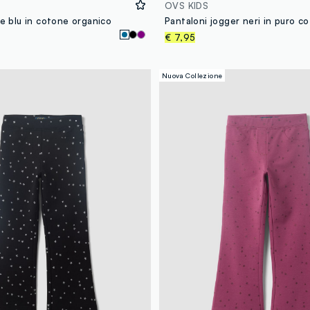
OVS KIDS
re blu in cotone organico
€ 7,95
Nuova Collezione