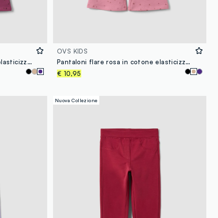
OVS KIDS
Pantaloni flare viola in cotone elasticizzato con fantasia stelle per bambina
Pantaloni flare rosa in cotone elasticizzato con fantasia stelle per bambina
€ 10,95
Nuova Collezione