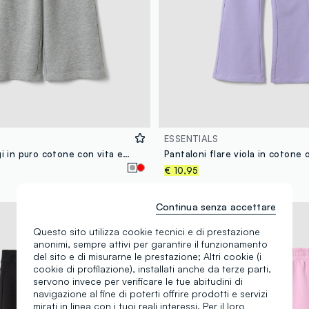
ESSENTIALS
Pantaloni grigi in puro cotone con vita elasticizzata e strass per bambina
Pantaloni flare viola in cotone 
€ 10,95
Continua senza accettare
Nuova Collezione
Questo sito utilizza cookie tecnici e di prestazione
anonimi, sempre attivi per garantire il funzionamento
del sito e di misurarne le prestazione; Altri cookie (i
cookie di profilazione), installati anche da terze parti,
servono invece per verificare le tue abitudini di
navigazione al fine di poterti offrire prodotti e servizi
mirati in linea con i tuoi reali interessi. Per il loro