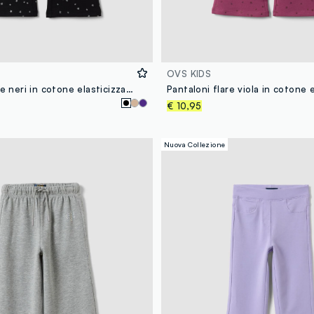
OVS KIDS
Pantaloni flare neri in cotone elasticizzato con fantasia stelle per bambina
€ 10,95
Nuova Collezione