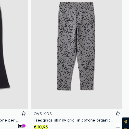
OVS KIDS
Jogger neri flare fit in puro cotone per bambina
Treggings skinny grigi in cotone organico elasticizzato per bambina
€ 10,95