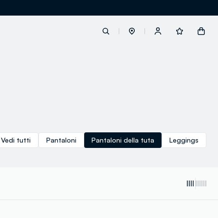
label.account.login
button.loginandregister
button.order.tracking
Vedi tutti
Pantaloni
Pantaloni della tuta
Leggings
loyalty.euro.points
loyalty.guest.message