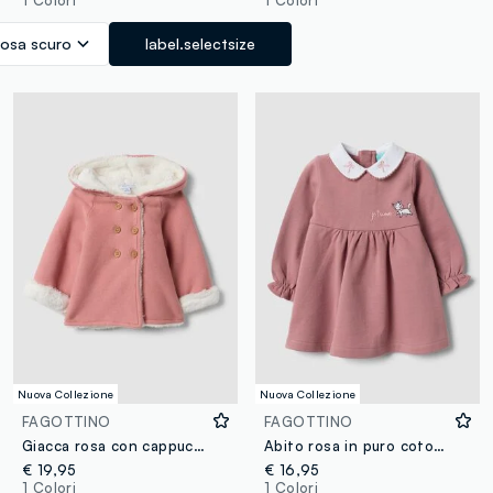
1 Colori
1 Colori
osa scuro
label.selectsize
Nuova Collezione
Nuova Collezione
FAGOTTINO
FAGOTTINO
Giacca rosa con cappuccio in puro cotone organico per neonata
Abito rosa in puro cotone organico con ricamo Aristogatti per neonata
€ 19,95
€ 16,95
1 Colori
1 Colori