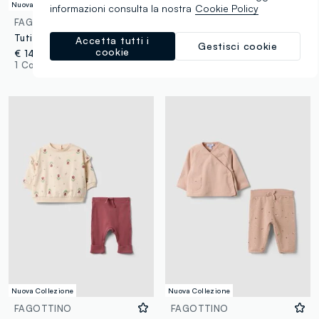
Nuova Collezione
Nuova Collezione
informazioni consulta la nostra
Cookie Policy
FAGOTTINO
FAGOTTINO
Tutina beige in puro cotone organico con stampa floreale per neonata
Cappello verde in puro cotone organico a coste per neonati
Accetta tutti i
Gestisci cookie
cookie
€ 14,95
€ 5,95
1 Colori
1 Colori
Nuova Collezione
Nuova Collezione
FAGOTTINO
FAGOTTINO