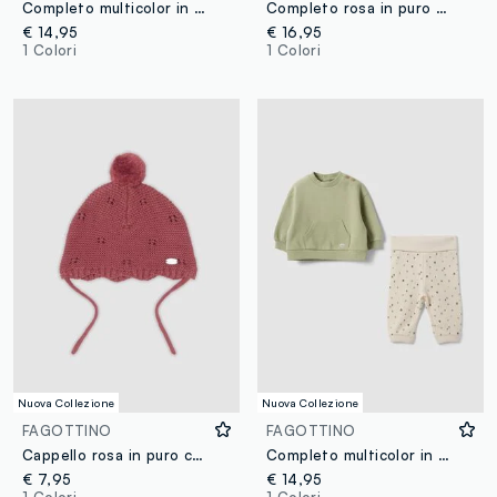
Completo multicolor in puro cotone organico con stampa tulipani per neonata
Completo rosa in puro cotone organico a maniche lunghe per neonata
€ 14,95
€ 16,95
1 Colori
1 Colori
Nuova Collezione
Nuova Collezione
FAGOTTINO
FAGOTTINO
Cappello rosa in puro cotone organico jacquard traforato
Completo multicolor in puro cotone organico per neonati
€ 7,95
€ 14,95