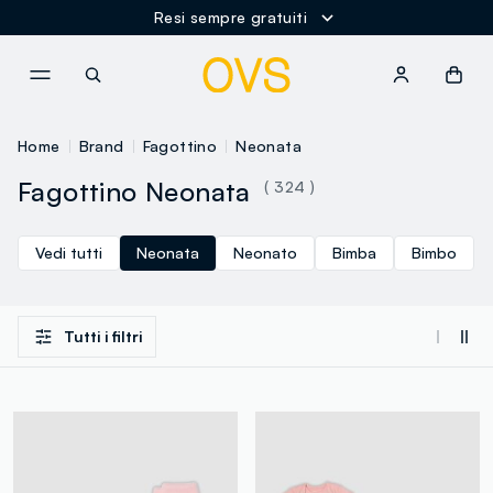
Resi sempre gratuiti
NAVIGATION.ARIA.GOTOMAINCONTENT
NAVIGATION.ARIA.GOTOFOOT
Home
Brand
Fagottino
Neonata
Fagottino Neonata
( 324 )
Vedi tutti
Neonata
Neonato
Bimba
Bimbo
Tutti i filtri