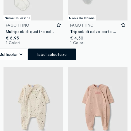
Nuova Collezione
Nuova Collezione
FAGOTTINO
FAGOTTINO
Multipack di quattro calze corte multicolor in cotone organico elasticizzato per neonati
Tripack di calze corte multicolor in misto cotone organico per neonati
€ 6,95
€ 4,50
1 Colori
1 Colori
Multicolor
label.selectsize