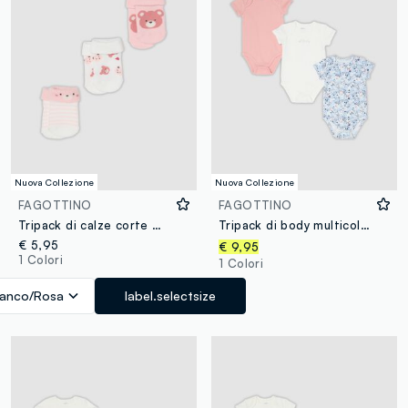
Nuova Collezione
Nuova Collezione
FAGOTTINO
FAGOTTINO
Tripack di calze corte multicolor in misto cotone organico per neonata
Tripack di body multicolor in puro cotone per neonata
€ 5,95
€ 9,95
1 Colori
1 Colori
ianco/Rosa
label.selectsize