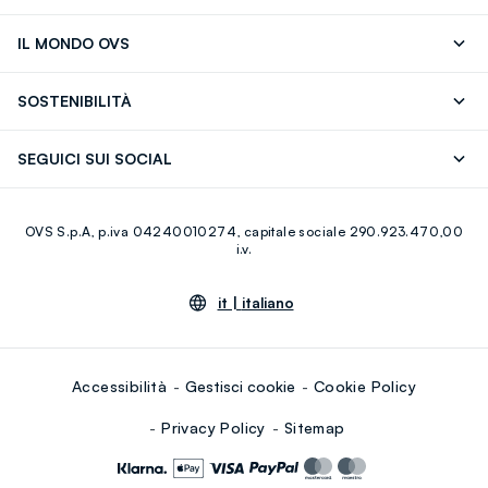
Segui il tuo ordine
Contattaci: 0418520342 (lun-ven 9-
IL MONDO OVS
17)
OVS ❤️ friends
Stampa
FAQ
Store locator
SOSTENIBILITÀ
Careers
Franchising
Scopri il nostro percorso
Cotone Italiano
SEGUICI SUI SOCIAL
Giftcard
Eco Valore
Raccolta abiti usati
Facebook
Instagram
RE-UP
OVS S.p.A, p.iva 04240010274, capitale sociale 290.923.470,00
Youtube
Linkedin
i.v.
it |
italiano
Accessibilità
Gestisci cookie
Cookie Policy
Privacy Policy
Sitemap