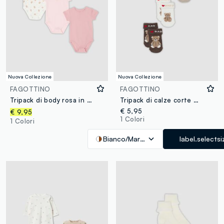
Nuova Collezione
Nuova Collezione
FAGOTTINO
FAGOTTINO
Tripack di body rosa in puro cotone organico per neonata
Tripack di calze corte multicolor in misto cotone organico con stampe orsetti per neonati
€ 5,95
€ 9,95
1 Colori
1 Colori
Bianco/Marrone
label.selectsi