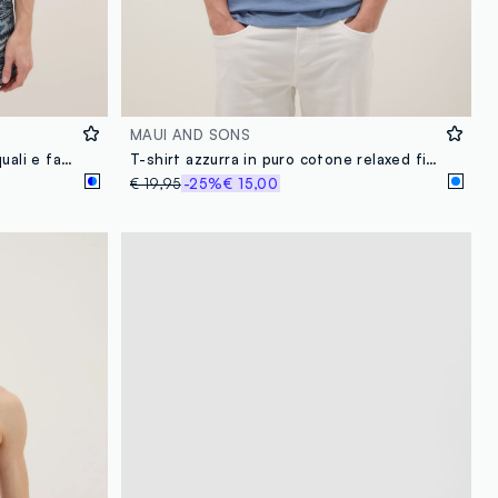
MAUI AND SONS
Boxer da mare multicolor con squali e fantasie geometriche
T-shirt azzurra in puro cotone relaxed fit con stampa
€ 19,95
-25%
€ 15,00