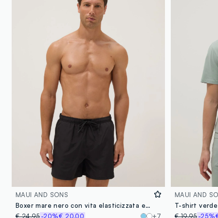
MAUI AND SONS
MAUI AND S
Boxer mare nero con vita elasticizzata e coulisse
€ 24,95
-20%
€ 20,00
+7
€ 19,95
-25%