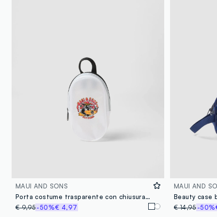
MAUI AND SONS
MAUI AND S
Porta costume trasparente con chiusura a zip
Beauty case b
€ 9,95
-50%
€ 4,97
€ 14,95
-50%