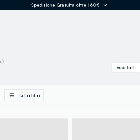
Spedizione Gratuita oltre i 60€
ER
5 )
Vedi tutti
Tutti i filtri