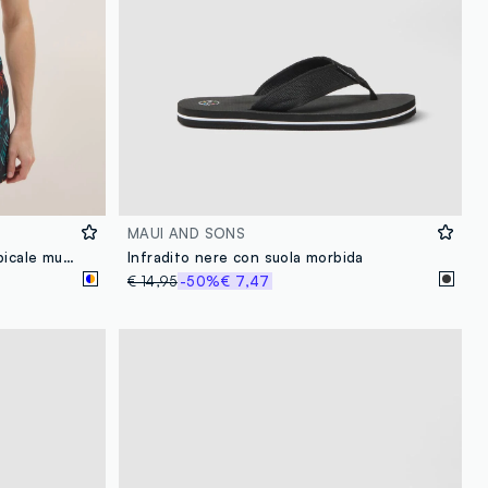
MAUI AND SONS
Boxer da mare con fantasia tropicale multicolor
Infradito nere con suola morbida
€ 14,95
-50%
€ 7,47