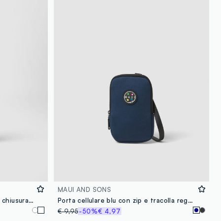
loyalty.guest.discoverpagelink
MAUI AND SONS
Porta costume trasparente con chiusura a zip
Porta cellulare blu con zip e tracolla regolabile
€ 9,95
-50%
€ 4,97