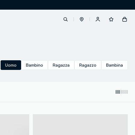
label.account.login
Uomo
Bambino
Ragazza
Ragazzo
Bambina
button.loginandregister
button.order.tracking
loyalty.euro.points
loyalty.guest.message