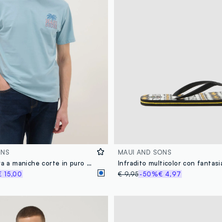
ONS
MAUI AND SONS
T-shirt azzurra a maniche corte in puro cotone con stampa relaxed fit
€ 15,00
€ 9,95
-50%
€ 4,97