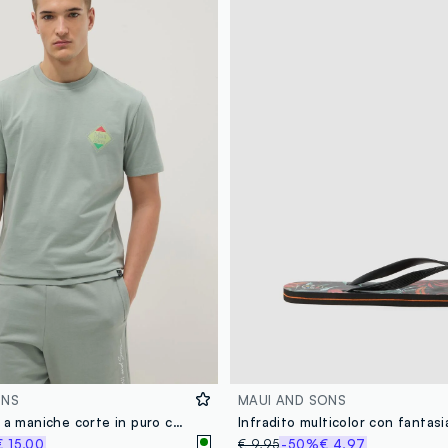
ONS
MAUI AND SONS
T-shirt verde a maniche corte in puro cotone
Infradito multicolor con fantasi
€ 15,00
€ 9,95
-50%
€ 4,97