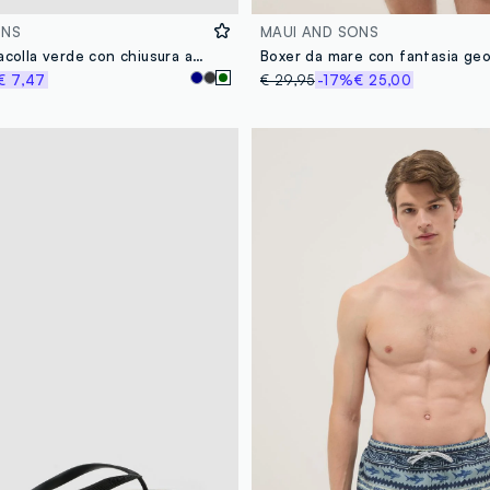
ONS
MAUI AND SONS
Borsetta a tracolla verde con chiusura a zip e tracolla regolabile
€ 7,47
€ 29,95
-17%
€ 25,00