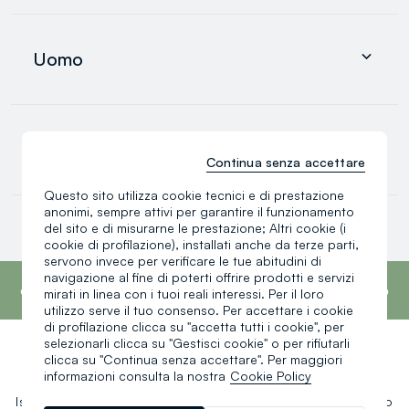
Abbigliamento
Intimo e pigiami
Uomo
Accessori
search.noproducts.suggestedcategory.allproducts
Abbigliamento
Intimo e pigiami
0-36 mesi
Accessori
Continua senza accettare
search.noproducts.suggestedcategory.allproducts
Questo sito utilizza cookie tecnici e di prestazione
anonimi, sempre attivi per garantire il funzionamento
Neonato
del sito e di misurarne le prestazione; Altri cookie (i
Neonata
cookie di profilazione), installati anche da terze parti,
Bimbo
servono invece per verificare le tue abitudini di
search.noproducts.suggestedcategory.allproducts
footer.ariatitle
OVS è il quarto marchio più trasparente al
navigazione al fine di poterti offrire prodotti e servizi
mondo secondo il report What Fuels Fashion?
mirati in linea con i tuoi reali interessi. Per il loro
2025 di Fashion Revolution.
Scopri di più
utilizzo serve il tuo consenso. Per accettare i cookie
di profilazione clicca su "accetta tutti i cookie", per
selezionarli clicca su "Gestisci cookie" o per rifiutarli
clicca su "Continua senza accettare". Per maggiori
Un click, un regalo:
informazioni consulta la nostra
Cookie Policy
Iscriviti ora alla newsletter e ottieni il
-10% di sconto
sul tuo