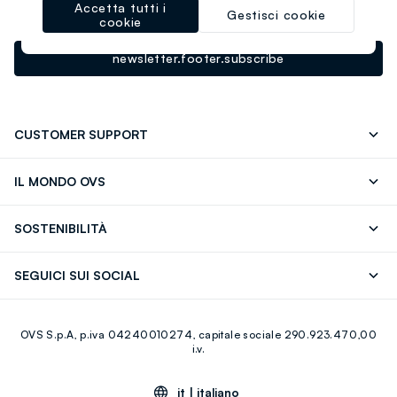
Accetta tutti i
prossimo acquisto!
Gestisci cookie
cookie
newsletter.footer.subscribe
CUSTOMER SUPPORT
Segui il tuo ordine
Contattaci: 0418520342 (lun-ven 9-
IL MONDO OVS
17)
OVS ❤️ friends
Stampa
FAQ
Store locator
SOSTENIBILITÀ
Careers
Franchising
Scopri il nostro percorso
Cotone Italiano
SEGUICI SUI SOCIAL
Giftcard
Eco Valore
Raccolta abiti usati
Facebook
Instagram
RE-UP
OVS S.p.A, p.iva 04240010274, capitale sociale 290.923.470,00
Youtube
Linkedin
i.v.
it |
italiano