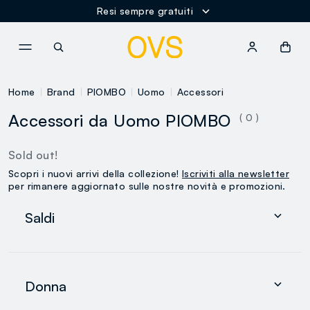
Resi sempre gratuiti
NAVIGATION.ARIA.GOTOMAINCONTENT
NAVIGATION.ARIA.GOTOFOOT
Home
Brand
PIOMBO
Uomo
Accessori
Accessori da Uomo PIOMBO
( 0 )
Sold out!
Scopri i nuovi arrivi della collezione!
Iscriviti alla newsletter
per rimanere aggiornato sulle nostre novità e promozioni.
Saldi
Donna
Uomo
Donna
0-36 mesi
search.noproducts.suggestedcategory.allproducts