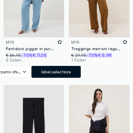
MYA
MYA
Pantaloni jogger in puro lyocell azzurri regular fit
Treggings marroni regular fit
€ 36,95
-70%
€ 11,08
€ 29,95
-70%
€ 8,98
2 Colori
1 Colori
zzurro chiaro
label.selectsize