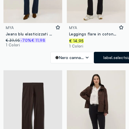
MYA
MYA
Jeans blu elasticizzati con taglio flare
Leggings flare in cotone elasticizzato nero
€ 39,95
-70%
€ 11,98
€ 14,95
1 Colori
1 Colori
Nero canna di fucile
label.selectsi