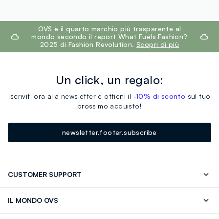
footer.ariatitle
OVS è il quarto marchio più trasparente al
mondo secondo il report What Fuels Fashion?
2025 di Fashion Revolution.
Scopri di più
Un click, un regalo:
Iscriviti ora alla newsletter e ottieni il
-10% di sconto
sul tuo
prossimo acquisto!
newsletter.footer.subscribe
CUSTOMER SUPPORT
Segui il tuo ordine
Contattaci: 0418520342 (lun-ven 9-
IL MONDO OVS
17)
OVS ❤️ friends
Stampa