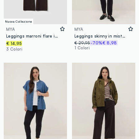
Nuova Collezione
MYA
MYA
Leggings marroni flare in cotone elasticizzato
Leggings skinny in misto viscosa neri
€ 29,95
-70%
€ 8,98
€ 14,95
1 Colori
3 Colori