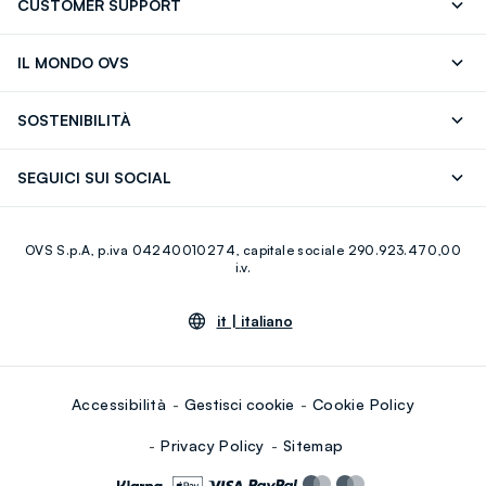
CUSTOMER SUPPORT
Segui il tuo ordine
Contattaci: 0418520342 (lun-ven 9-
IL MONDO OVS
17)
OVS ❤️ friends
Stampa
FAQ
Store locator
SOSTENIBILITÀ
Careers
Franchising
Scopri il nostro percorso
Cotone Italiano
SEGUICI SUI SOCIAL
Giftcard
Eco Valore
Raccolta abiti usati
Facebook
Instagram
RE-UP
OVS S.p.A, p.iva 04240010274, capitale sociale 290.923.470,00
Youtube
Linkedin
i.v.
it |
italiano
Accessibilità
Gestisci cookie
Cookie Policy
Privacy Policy
Sitemap