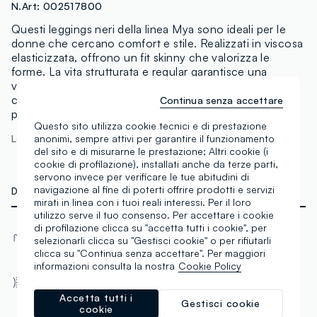
N.Art:
002517800
Questi leggings neri della linea Mya sono ideali per le
donne che cercano comfort e stile. Realizzati in viscosa
elasticizzata, offrono un fit skinny che valorizza le
forme. La vita strutturata e regular garantisce una
vestibilità perfetta. Questi leggings sono pensati per
creare look eleganti e moderni durante la stagione
Continua senza accettare
primaverile ed estiva.
Questo sito utilizza cookie tecnici e di prestazione
anonimi, sempre attivi per garantire il funzionamento
La modella è alta 181 cm ed indossa una S
del sito e di misurarne le prestazione; Altri cookie (i
cookie di profilazione), installati anche da terze parti,
servono invece per verificare le tue abitudini di
navigazione al fine di poterti offrire prodotti e servizi
DETTAGLI TECNICI
mirati in linea con i tuoi reali interessi. Per il loro
utilizzo serve il tuo consenso. Per accettare i cookie
di profilazione clicca su "accetta tutti i cookie", per
Materiale
Tessuto
selezionarli clicca su "Gestisci cookie" o per rifiutarli
Viscosa
Intrecciato
clicca su "Continua senza accettare". Per maggiori
informazioni consulta la nostra
Cookie Policy
Vestibilità
Vita media
Skinny
Accetta tutti i
Gestisci cookie
cookie