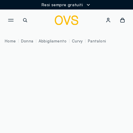
Resi sempre gratuiti
NAVIGATION.ARIA.GOTOMAINCONTENT
NAVIGATION.ARIA.GOTOFOOT
Home
Donna
Abbigliamento
Curvy
Pantaloni