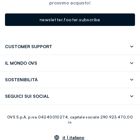
prossimo acquisto!
newsletter.footer.subscribe
CUSTOMER SUPPORT
Segui il tuo ordine
Contattaci: 0418520342 (lun-ven 9-
IL MONDO OVS
17)
OVS ❤️ friends
Stampa
FAQ
Store locator
SOSTENIBILITÀ
Careers
Franchising
Scopri il nostro percorso
Cotone Italiano
SEGUICI SUI SOCIAL
Giftcard
Eco Valore
Raccolta abiti usati
Facebook
Instagram
RE-UP
OVS S.p.A, p.iva 04240010274, capitale sociale 290.923.470,00
Youtube
Linkedin
i.v.
it |
italiano