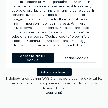
anonimi, sempre attivi per garantire il funzionamento
del sito e di misurarne le prestazione; Altri cookie (i
cookie di profilazione), installati anche da terze parti,
servono invece per verificare le tue abitudini di
navigazione al fine di poterti offrire prodotti e servizi
mirati in linea con i tuoi reali interessi. Per il loro
utilizzo serve il tuo consenso. Per accettare i cookie
di profilazione clicca su "accetta tutti i cookie", per
Dolcevita e Lupetti
selezionarli clicca su "Gestisci cookie" o per rifiutarli
clicca su "Continua senza accettare". Per maggiori
Donna: il capo che sfida
informazioni consulta la nostra
Cookie Policy
le stagioni
Accetta tutti i
Gestisci cookie
cookie
Maglioni
Cardigan
T-shirt, polo e top in maglia
Dolcevita e lupetti
Il dolcevita da donna OVS è un capo elegante e versatile,
perfetto per ogni stagione e occasione, dal lavoro al
tempo libero.
Leggi di più