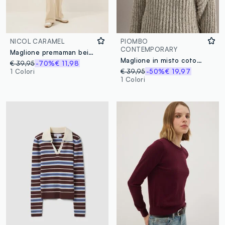
NICOL CARAMEL
PIOMBO
CONTEMPORARY
Maglione premaman beige in misto viscosa con lavorazione in pizzo
Maglione in misto cotone beige regular fit intrecciato con collo a barca
€ 39,95
-70%
€ 11,98
1 Colori
€ 39,95
-50%
€ 19,97
1 Colori