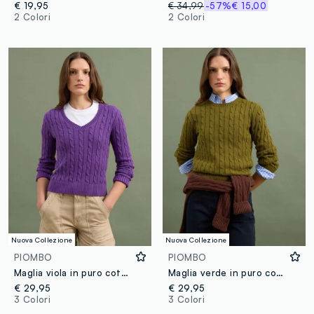
€ 19,95
€ 34,99
-57%
€ 15,00
2 Colori
2 Colori
Nuova Collezione
Nuova Collezione
PIOMBO
PIOMBO
Maglia viola in puro cotone a trecce con scollo profondo a V
Maglia verde in puro cotone a trecce con girocollo
€ 29,95
€ 29,95
3 Colori
3 Colori