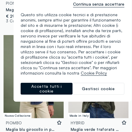
PIOMBO
OVS
Continua senza accettare
Maglia blu in puro cotone a trecce con scollo profondo a V
Maglia blu in misto viscosa con colletto polo regular fit
Questo sito utilizza cookie tecnici e di prestazione
€ 29,95
€ 22,95
anonimi, sempre attivi per garantire il funzionamento
3 Colori
2 Colori
del sito e di misurarne le prestazione; Altri cookie (i
cookie di profilazione), installati anche da terze parti,
servono invece per verificare le tue abitudini di
navigazione al fine di poterti offrire prodotti e servizi
mirati in linea con i tuoi reali interessi. Per il loro
utilizzo serve il tuo consenso. Per accettare i cookie
di profilazione clicca su "accetta tutti i cookie", per
selezionarli clicca su "Gestisci cookie" o per rifiutarli
clicca su "Continua senza accettare". Per maggiori
informazioni consulta la nostra
Cookie Policy
Accetta tutti i
Gestisci cookie
cookie
Nuova Collezione
Made in Italy
PIOMBO
HYBRID
Maglia blu girocollo in puro cotone a trecce regular fit
Maglia verde traforata con motivo floreale regular fit