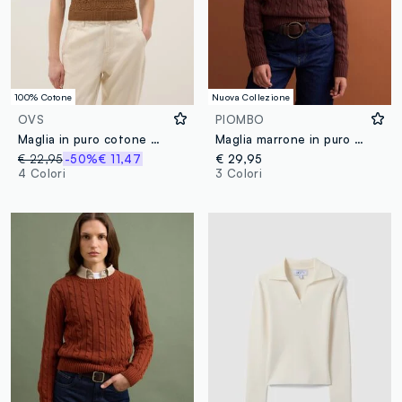
100% Cotone
Nuova Collezione
OVS
PIOMBO
Maglia in puro cotone marrone regular fit con lavorazione a maglia
Maglia marrone in puro cotone a trecce con scollo profondo a V
€ 22,95
-50%
€ 11,47
€ 29,95
4 Colori
3 Colori