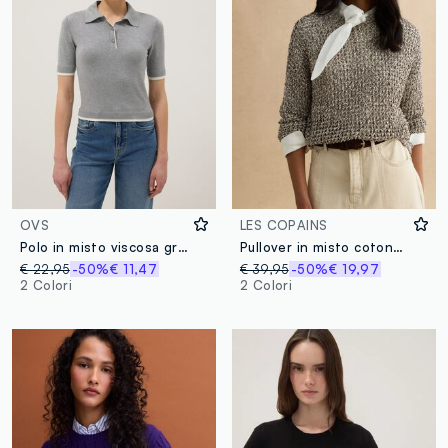
OVS
LES COPAINS
Polo in misto viscosa grigia regular fit
Pullover in misto cotone multicolor regular fit con design a maglia
€ 22,95
-50%
€ 11,47
€ 39,95
-50%
€ 19,97
2 Colori
2 Colori