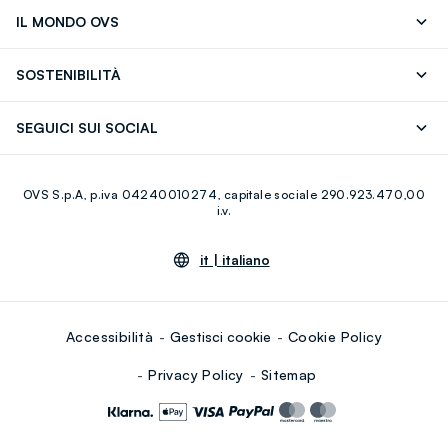
Segui il tuo ordine
Contattaci: 0418520342 (lun-ven 9-
IL MONDO OVS
17)
OVS ❤️ friends
Stampa
FAQ
Store locator
SOSTENIBILITÀ
Careers
Franchising
Scopri il nostro percorso
Cotone Italiano
SEGUICI SUI SOCIAL
Giftcard
Eco Valore
Raccolta abiti usati
Facebook
Instagram
RE-UP
OVS S.p.A, p.iva 04240010274, capitale sociale 290.923.470,00
Youtube
Linkedin
i.v.
it |
italiano
Accessibilità
Gestisci cookie
Cookie Policy
Privacy Policy
Sitemap