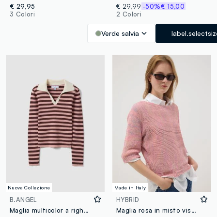
€ 29,95
€ 29,99
-50%
€ 15,00
3 Colori
2 Colori
Verde salvia
label.selectsi
Nuova Collezione
Made in Italy
B.ANGEL
HYBRID
Maglia multicolor a righe in misto viscosa colletto polo fitted
Maglia rosa in misto viscosa