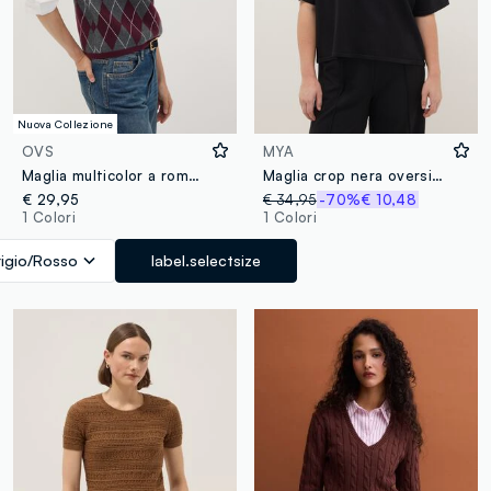
Nuova Collezione
OVS
MYA
Maglia multicolor a rombi con girocollo regular fit
Maglia crop nera oversize fit con collo rotondo
€ 29,95
€ 34,95
-70%
€ 10,48
1 Colori
1 Colori
igio/Rosso
label.selectsize