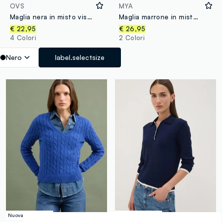
OVS
MYA
Maglia nera in misto viscosa a maniche lunghe
Maglia marrone in misto viscosa con colletto polo over fit
€ 22,95
€ 26,95
4 Colori
2 Colori
Nero
label.selectsize
Nuova Collezione
Nuova Collezione