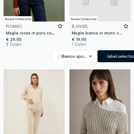
Nuova Collezione
Nuova Collezione
PIOMBO
B.ANGEL
Maglia rossa in puro cotone a trecce con girocollo
Maglia bianca in misto viscosa con colletto polo fitted
€ 29,95
€ 19,95
3 Colori
1 Colori
Bianco sporco
label.selectsi