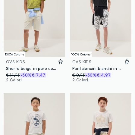
100% Cotone
100% Cotone
OVS KIDS
OVS KIDS
Shorts beige in puro cotone con vita elasticizzata regular fit
Pantaloncini bianchi in puro cotone con stampa all over per ragazzo regular fit
€ 14,95
-50%
€ 7,47
€ 9,95
-50%
€ 4,97
2 Colori
2 Colori