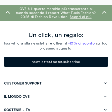
footer.ariatitle
OVS è il quarto marchio più trasparente al
mondo secondo il report What Fuels Fashion?
2025 di Fashion Revolution.
Scopri di più
Un click, un regalo:
Iscriviti ora alla newsletter e ottieni il
-10% di sconto
sul tuo
prossimo acquisto!
newsletter.footer.subscribe
CUSTOMER SUPPORT
Segui il tuo ordine
Contattaci: 0418520342 (lun-ven 9-
IL MONDO OVS
17)
OVS ❤️ friends
Stampa
FAQ
Store locator
SOSTENIBILITÀ