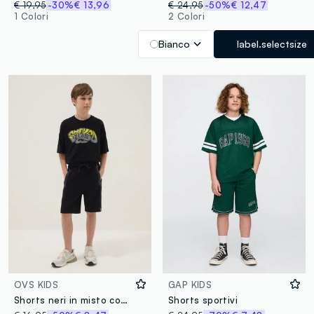
€ 19,95
-30%
€ 13,96
€ 24,95
-50%
€ 12,47
1 Colori
2 Colori
Bianco
label.selectsize
OVS KIDS
GAP KIDS
Shorts neri in misto cotone da ragazzo comfort fit con vita elastica
Shorts sportivi