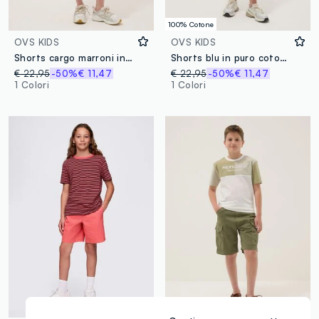
100% Cotone
OVS KIDS
OVS KIDS
Shorts cargo marroni in cotone elasticizzato per ragazzo comfort fit
Shorts blu in puro cotone con vita elastica per ragazzo comfort fit
€ 22,95
-50%
€ 11,47
€ 22,95
-50%
€ 11,47
1 Colori
1 Colori