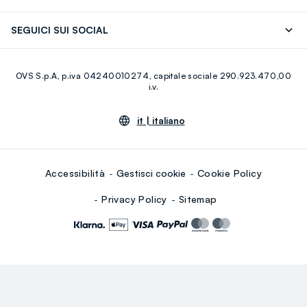
Careers
Franchising
Scopri il nostro percorso
Cotone Italiano
SEGUICI SUI SOCIAL
Giftcard
Eco Valore
Raccolta abiti usati
Facebook
Instagram
RE-UP
OVS S.p.A, p.iva 04240010274, capitale sociale 290.923.470,00
Youtube
Linkedin
i.v.
it |
italiano
Accessibilità
Gestisci cookie
Cookie Policy
Privacy Policy
Sitemap