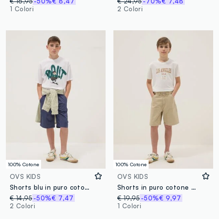
€ 16,95
-50%
€ 8,47
€ 24,95
-70%
€ 7,48
1 Colori
2 Colori
100% Cotone
100% Cotone
OVS KIDS
OVS KIDS
Shorts blu in puro cotone con vita elasticizzata regular fit
Shorts in puro cotone beige da ragazzo comfort fit
€ 14,95
-50%
€ 7,47
€ 19,95
-50%
€ 9,97
2 Colori
1 Colori