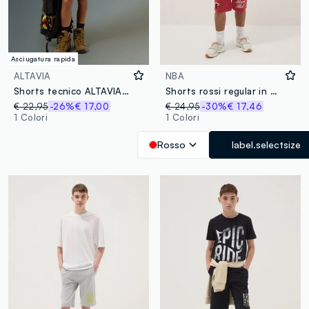
Asciugatura rapida
ALTAVIA
NBA
Shorts tecnico ALTAVIA WITH DEBORAH COMPAGNONI
Shorts rossi regular in misto cotone
€ 22,95
-26%
€ 17,00
€ 24,95
-30%
€ 17,46
1 Colori
1 Colori
Rosso
label.selectsize