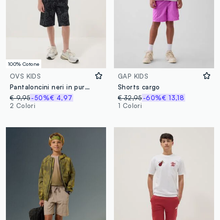
100% Cotone
OVS KIDS
GAP KIDS
Pantaloncini neri in puro cotone con stampa all over per ragazzo regular fit
Shorts cargo
€ 9,95
-50%
€ 4,97
€ 32,95
-60%
€ 13,18
2 Colori
1 Colori