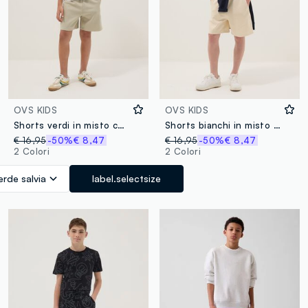
OVS KIDS
OVS KIDS
Shorts verdi in misto cotone con vita elasticizzata comfort fit
Shorts bianchi in misto cotone con vita elasticizzata comfort fit
€ 16,95
-50%
€ 8,47
€ 16,95
-50%
€ 8,47
2 Colori
2 Colori
erde salvia
label.selectsize