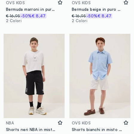
OVS KIDS
OVS KIDS
Bermuda marroni in puro cotone da ragazzo regular fit
Bermuda beige in puro cotone da ragazzo regular fit
€ 16,95
-50%
€ 8,47
€ 16,95
-50%
€ 8,47
2 Colori
2 Colori
NBA
OVS KIDS
Shorts neri NBA in misto cotone
Shorts bianchi in misto lino e cotone regular fit da ragazzo