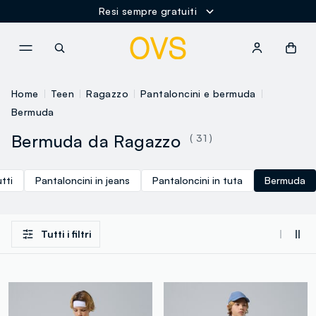
Resi sempre gratuiti
NAVIGATION.ARIA.GOTOMAINCONTENT
NAVIGATION.ARIA.GOTOFOOT
Home
Teen
Ragazzo
Pantaloncini e bermuda
Bermuda
Bermuda da Ragazzo
( 31 )
tti
Pantaloncini in jeans
Pantaloncini in tuta
Bermuda
Tutti i filtri