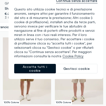
Continua senza accettare
GAP KIDS
OVS KIDS
Shorts in cotone elasticizzato
Bermuda cargo verdi in cotone elasticizzato
Questo sito utilizza cookie tecnici e di prestazione
anonimi, sempre attivi per garantire il funzionamento
€ 22,95
-70%
€ 6,88
€ 24,95
-50%
€ 12,47
3 Colori
1 Colori
del sito e di misurarne le prestazione; Altri cookie (i
cookie di profilazione), installati anche da terze parti,
servono invece per verificare le tue abitudini di
rancione papaya
label.selectsize
navigazione al fine di poterti offrire prodotti e servizi
mirati in linea con i tuoi reali interessi. Per il loro
utilizzo serve il tuo consenso. Per accettare i cookie
di profilazione clicca su "accetta tutti i cookie", per
selezionarli clicca su "Gestisci cookie" o per rifiutarli
clicca su "Continua senza accettare". Per maggiori
informazioni consulta la nostra
Cookie Policy
Accetta tutti i
Gestisci cookie
cookie
100% Cotone
100% Cotone