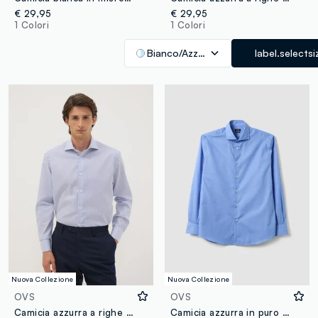
€ 29,95
€ 29,95
1 Colori
1 Colori
Bianco/Azzurro
label.selectsi
Nuova Collezione
Nuova Collezione
OVS
OVS
Camicia azzurra a righe in dobby di puro cotone con collo francese no iron
Camicia azzurra in puro cotone con collo francese easy iron regular fit