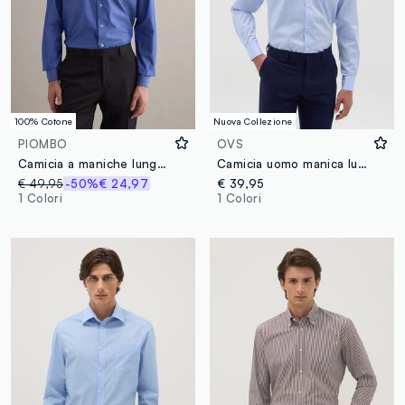
100% Cotone
Nuova Collezione
PIOMBO
OVS
Camicia a maniche lunghe in puro cotone blu regular fit
Camicia uomo manica lunga in cotone azzurro
€ 49,95
-50%
€ 24,97
€ 39,95
1 Colori
1 Colori