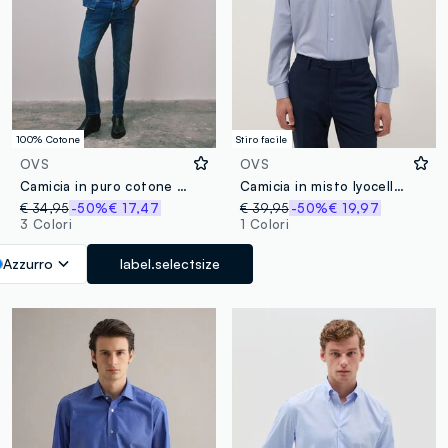
100% Cotone
Stiro facile
OVS
OVS
Camicia in puro cotone denim blu regular fit con tasche
Camicia in misto lyocell a righe multicolor regular fit
€ 34,95
-50%
€ 17,47
€ 39,95
-50%
€ 19,97
3 Colori
1 Colori
Azzurro
label.selectsize