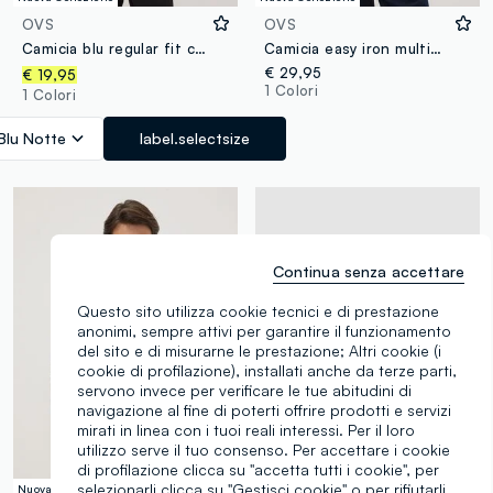
OVS
OVS
Camicia blu regular fit con collo button-down easy iron
Camicia easy iron multicolor in misto cotone a quadri button down regular fit
€ 29,95
€ 19,95
1 Colori
1 Colori
Blu Notte
label.selectsize
Continua senza accettare
Questo sito utilizza cookie tecnici e di prestazione
anonimi, sempre attivi per garantire il funzionamento
del sito e di misurarne le prestazione; Altri cookie (i
cookie di profilazione), installati anche da terze parti,
servono invece per verificare le tue abitudini di
navigazione al fine di poterti offrire prodotti e servizi
mirati in linea con i tuoi reali interessi. Per il loro
utilizzo serve il tuo consenso. Per accettare i cookie
di profilazione clicca su "accetta tutti i cookie", per
selezionarli clicca su "Gestisci cookie" o per rifiutarli
Nuova Collezione
Nuova Collezione