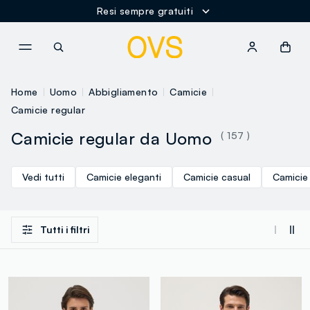
Resi sempre gratuiti
NAVIGATION.ARIA.GOTOMAINCONTENT
NAVIGATION.ARIA.GOTOFOOT
Home
Uomo
Abbigliamento
Camicie
Camicie regular
Camicie regular da Uomo
( 157 )
Vedi tutti
Camicie eleganti
Camicie casual
Camicie 
Tutti i filtri