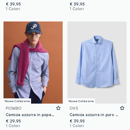
€ 39,95
€ 39,95
1 Colori
1 Colori
Nuova Collezione
Nuova Collezione
PIOMBO
OVS
Camicia azzurra in popeline di puro cotone a quadri regular fit
Camicia azzurra in puro cotone con colletto francese easy iron regular fit
€ 29,95
€ 39,95
1 Colori
1 Colori