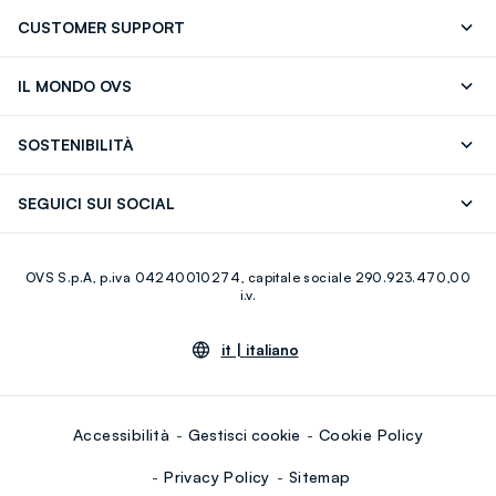
CUSTOMER SUPPORT
Segui il tuo ordine
Contattaci: 0418520342 (lun-ven 9-
IL MONDO OVS
17)
OVS ❤️ friends
Stampa
FAQ
Store locator
SOSTENIBILITÀ
Careers
Franchising
Scopri il nostro percorso
Cotone Italiano
SEGUICI SUI SOCIAL
Giftcard
Eco Valore
Raccolta abiti usati
Facebook
Instagram
RE-UP
OVS S.p.A, p.iva 04240010274, capitale sociale 290.923.470,00
Youtube
Linkedin
i.v.
it |
italiano
Accessibilità
Gestisci cookie
Cookie Policy
Privacy Policy
Sitemap