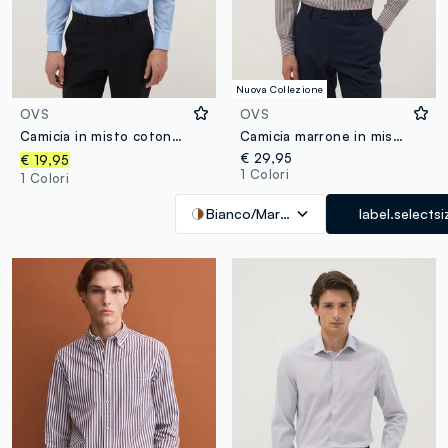
Nuova Collezione
OVS
OVS
Camicia in misto cotone azzurra regular fit
Camicia marrone in misto cotone a righe con collo botton down easy iron regular fit
€ 29,95
€ 19,95
1 Colori
1 Colori
Bianco/Marrone
label.selectsi