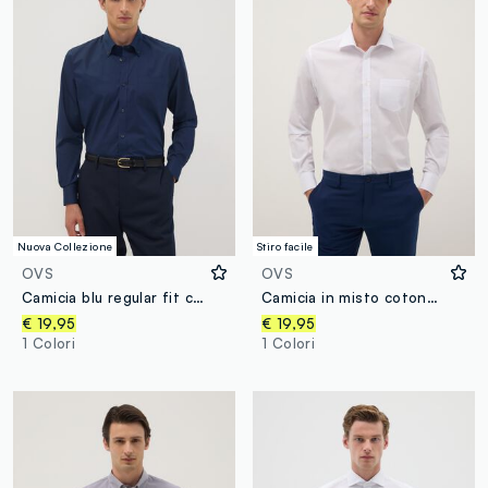
Nuova Collezione
Stiro facile
OVS
OVS
Camicia blu regular fit con collo button down easy iron
Camicia in misto cotone bianca regular fit easy iron
€ 19,95
€ 19,95
1 Colori
1 Colori