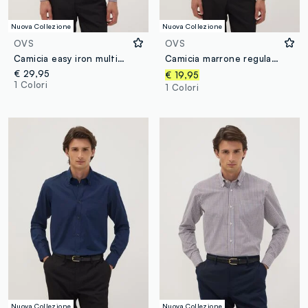
Nuova Collezione
Nuova Collezione
OVS
OVS
Camicia easy iron multicolor in misto cotone con collo button down regular fit
Camicia marrone regular fit con collo button-down easy iron
€ 29,95
€ 19,95
1 Colori
1 Colori
Nuova Collezione
Nuova Collezione