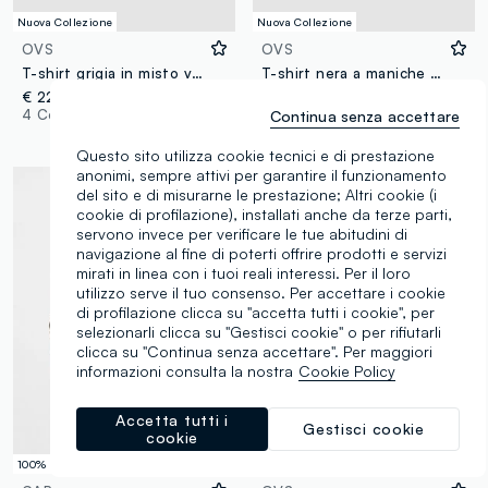
Nuova Collezione
Nuova Collezione
OVS
OVS
T-shirt grigia in misto viscosa a nido d'ape regular fit
T-shirt nera a maniche lunghe in puro cotone organico con girocollo
€ 22,95
€ 14,95
4 Colori
Continua senza accettare
7 Colori
Questo sito utilizza cookie tecnici e di prestazione
anonimi, sempre attivi per garantire il funzionamento
del sito e di misurarne le prestazione; Altri cookie (i
cookie di profilazione), installati anche da terze parti,
servono invece per verificare le tue abitudini di
navigazione al fine di poterti offrire prodotti e servizi
mirati in linea con i tuoi reali interessi. Per il loro
utilizzo serve il tuo consenso. Per accettare i cookie
di profilazione clicca su "accetta tutti i cookie", per
selezionarli clicca su "Gestisci cookie" o per rifiutarli
clicca su "Continua senza accettare". Per maggiori
informazioni consulta la nostra
Cookie Policy
Accetta tutti i
Gestisci cookie
cookie
100% Cotone