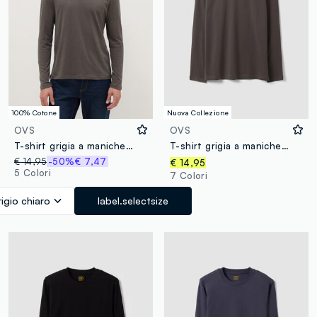
100% Cotone
Nuova Collezione
OVS
OVS
T-shirt grigia a maniche lunghe in puro cotone regular fit
T-shirt grigia a maniche lunghe in puro cotone organico con girocollo
€ 14,95
-50%
€ 7,47
€ 14,95
5 Colori
7 Colori
igio chiaro
label.selectsize