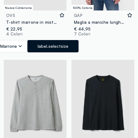
Nuova Collezione
100% Cotone
OVS
GAP
T-shirt marrone in misto viscosa a nido d'ape regular fit
Maglia a maniche lunghe con tasca
€ 22,95
€ 44,95
4 Colori
7 Colori
Marrone
label.selectsize