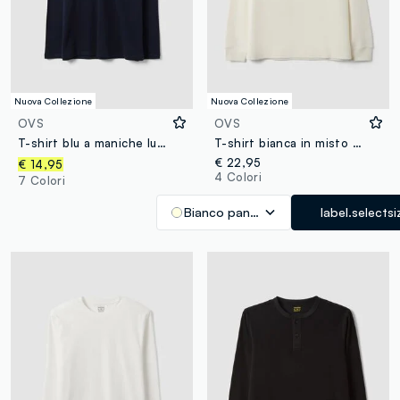
Nuova Collezione
Nuova Collezione
OVS
OVS
T-shirt blu a maniche lunghe in puro cotone organico con girocollo
T-shirt bianca in misto viscosa a nido d'ape regular fit
€ 22,95
€ 14,95
4 Colori
7 Colori
Bianco panna
label.selectsi