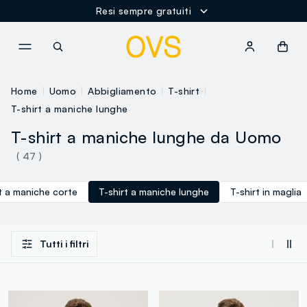
Resi sempre gratuiti
NAVIGATION.ARIA.GOTOMAINCONTENT
NAVIGATION.ARIA.GOTOFOOT
Home
Uomo
Abbigliamento
T-shirt
T-shirt a maniche lunghe
T-shirt a maniche lunghe da Uomo
( 47 )
t a maniche corte
T-shirt a maniche lunghe
T-shirt in maglia
Tutti i filtri