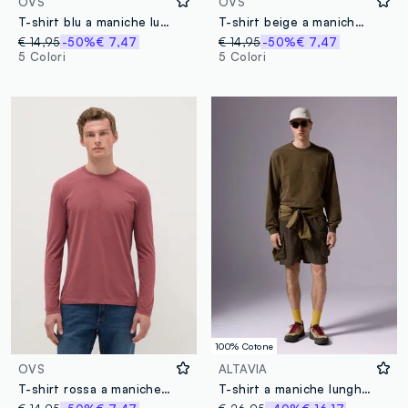
OVS
OVS
T-shirt blu a maniche lunghe in puro cotone regular fit
T-shirt beige a maniche lunghe in puro cotone regular fit
€ 14,95
-50%
€ 7,47
€ 14,95
-50%
€ 7,47
5 Colori
5 Colori
100% Cotone
OVS
ALTAVIA
T-shirt rossa a maniche lunghe in cotone elasticizzato regular fit
T-shirt a maniche lunghe con stampa ALTAVIA WITH DEBORAH COMPAGNONI