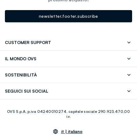
newsletter.footer.subscribe
CUSTOMER SUPPORT
Segui il tuo ordine
Contattaci: 0418520342 (lun-ven 9-
IL MONDO OVS
17)
OVS ❤️ friends
Stampa
FAQ
Store locator
SOSTENIBILITÀ
Careers
Franchising
Scopri il nostro percorso
Cotone Italiano
SEGUICI SUI SOCIAL
Giftcard
Eco Valore
Raccolta abiti usati
Facebook
Instagram
RE-UP
OVS S.p.A, p.iva 04240010274, capitale sociale 290.923.470,00
Youtube
Linkedin
i.v.
it |
italiano