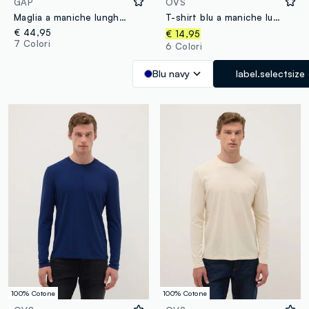
GAP
OVS
Maglia a maniche lunghe con tasca
T-shirt blu a maniche lunghe in cotone elasticizzato regular fit
€ 44,95
€ 14,95
7 Colori
6 Colori
Blu navy
label.selectsize
100% Cotone
100% Cotone