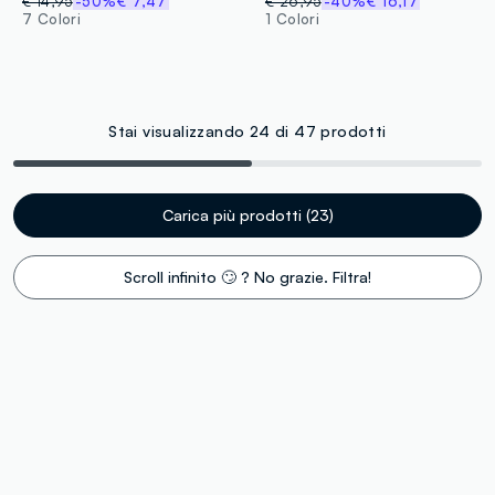
€ 14,95
-50%
€ 7,47
€ 26,95
-40%
€ 16,17
7 Colori
1 Colori
Stai visualizzando 24 di 47 prodotti
Carica più prodotti (23)
Scroll infinito 🙄 ? No grazie. Filtra!