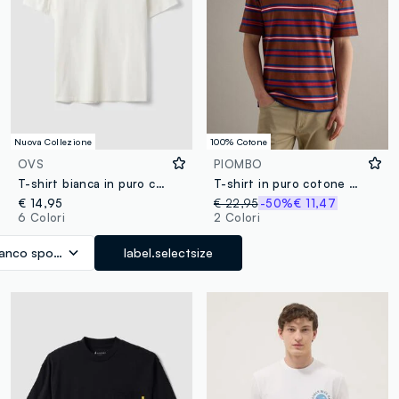
Nuova Collezione
100% Cotone
OVS
PIOMBO
T-shirt bianca in puro cotone a girocollo relaxed fit
T-shirt in puro cotone a righe multicolor relaxed fit
€ 14,95
€ 22,95
-50%
€ 11,47
6 Colori
2 Colori
ianco sporco
label.selectsize