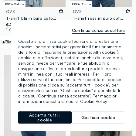
100% Cotone
100% Cotone
OVS
OVS
T-shirt blu in puro cotone con stampa regular fit
T-shirt rosa in puro cotone relaxed fit
€ 16,95
-53%
€ 8,00
€ 19,95
-30%
€ 13,96
1 Colori
6 Colori
Continua senza accettare
Questo sito utilizza cookie tecnici e di prestazione
Blu/Bianco
label.selectsize
anonimi, sempre attivi per garantire il funzionamento
del sito e di misurarne le prestazione; Altri cookie (i
cookie di profilazione), installati anche da terze parti,
servono invece per verificare le tue abitudini di
navigazione al fine di poterti offrire prodotti e servizi
mirati in linea con i tuoi reali interessi. Per il loro
utilizzo serve il tuo consenso. Per accettare i cookie
di profilazione clicca su "accetta tutti i cookie", per
selezionarli clicca su "Gestisci cookie" o per rifiutarli
clicca su "Continua senza accettare". Per maggiori
informazioni consulta la nostra
Cookie Policy
Accetta tutti i
Gestisci cookie
cookie