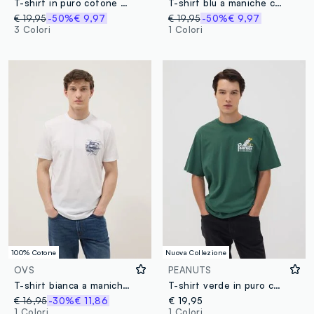
T-shirt in puro cotone beige regular fit con tasca
T-shirt blu a maniche corte in puro cotone regular fit
€ 19,95
-50%
€ 9,97
€ 19,95
-50%
€ 9,97
3 Colori
1 Colori
100% Cotone
Nuova Collezione
OVS
PEANUTS
T-shirt bianca a maniche corte in puro cotone regular fit
T-shirt verde in puro cotone con stampa Peanuts relaxed fit
€ 16,95
-30%
€ 11,86
€ 19,95
1 Colori
1 Colori