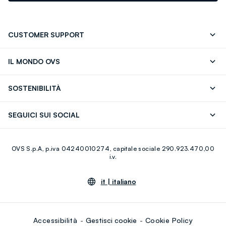
CUSTOMER SUPPORT
Segui il tuo ordine
Contattaci: 0418520342 (lun-ven 9-
IL MONDO OVS
17)
OVS ❤️ friends
Stampa
FAQ
Store locator
SOSTENIBILITÀ
Careers
Franchising
Scopri il nostro percorso
Cotone Italiano
SEGUICI SUI SOCIAL
Giftcard
Eco Valore
Raccolta abiti usati
Facebook
Instagram
RE-UP
OVS S.p.A, p.iva 04240010274, capitale sociale 290.923.470,00
Youtube
Linkedin
i.v.
it |
italiano
Accessibilità
Gestisci cookie
Cookie Policy