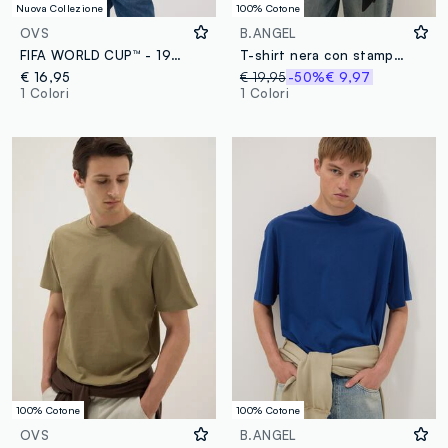
Nuova Collezione
100% Cotone
OVS
B.ANGEL
FIFA WORLD CUP™ - 1970
T-shirt nera con stampa 2Pac in puro cotone relaxed fit
€ 16,95
€ 19,95
-50%
€ 9,97
1 Colori
1 Colori
100% Cotone
100% Cotone
OVS
B.ANGEL