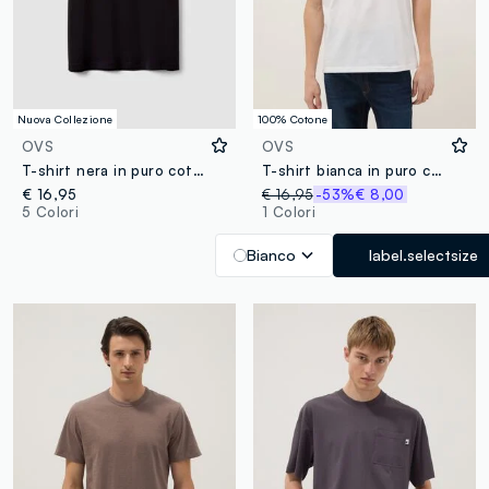
Nuova Collezione
100% Cotone
OVS
OVS
T-shirt nera in puro cotone a maniche corte regular fit
T-shirt bianca in puro cotone con stampa
€ 16,95
€ 16,95
-53%
€ 8,00
5 Colori
1 Colori
Bianco
label.selectsize