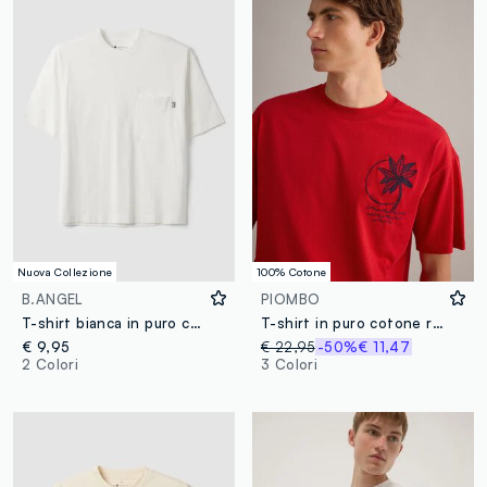
Nuova Collezione
100% Cotone
B.ANGEL
PIOMBO
T-shirt bianca in puro cotone girocollo con taschino boxy fit
T-shirt in puro cotone rossa relaxed fit con ricamo
€ 9,95
€ 22,95
-50%
€ 11,47
2 Colori
3 Colori