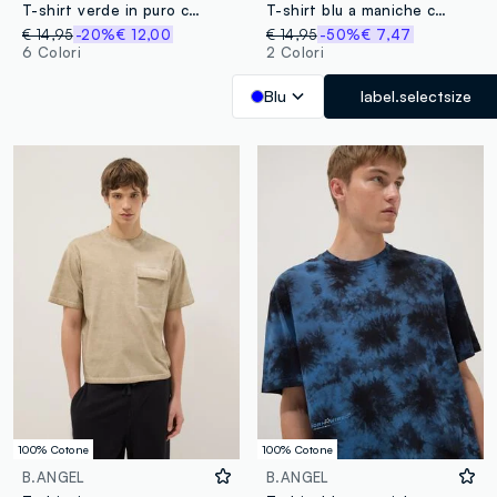
T-shirt verde in puro cotone a maniche corte
T-shirt blu a maniche corte in puro cotone
€ 14,95
-20%
€ 12,00
€ 14,95
-50%
€ 7,47
6 Colori
2 Colori
Blu
label.selectsize
100% Cotone
100% Cotone
B.ANGEL
B.ANGEL