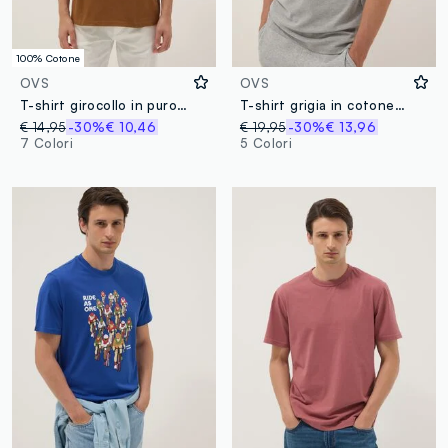
100% Cotone
OVS
OVS
T-shirt girocollo in puro cotone marrone relaxed fit
T-shirt grigia in cotone elasticizzato con taschino
€ 14,95
-30%
€ 10,46
€ 19,95
-30%
€ 13,96
7 Colori
5 Colori