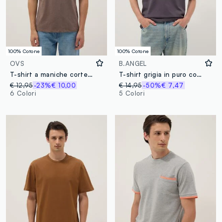
100% Cotone
100% Cotone
OVS
B.ANGEL
T-shirt a maniche corte in puro cotone marrone regular fit
T-shirt grigia in puro cotone con taschino regular fit
€ 12,95
-23%
€ 10,00
€ 14,95
-50%
€ 7,47
6 Colori
5 Colori