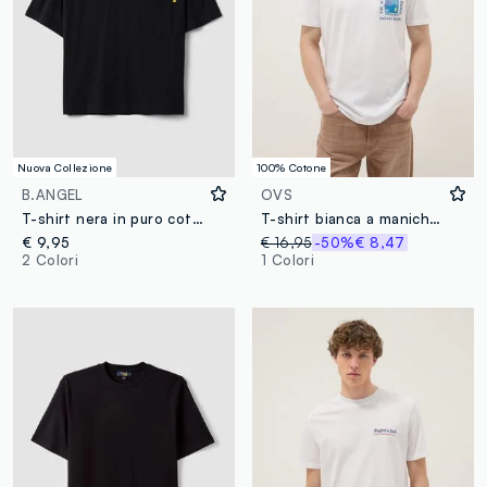
Nuova Collezione
100% Cotone
B.ANGEL
OVS
T-shirt nera in puro cotone girocollo con taschino boxy fit
T-shirt bianca a maniche corte in puro cotone regular fit
€ 9,95
€ 16,95
-50%
€ 8,47
2 Colori
1 Colori