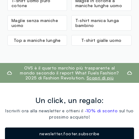
T-shirt uomo puro
Maglie in cotone a
cotone
maniche lunghe uomo
Maglie senza maniche
T-shirt manica lunga
uomo
bambino
Top a maniche lunghe
T-shirt gialle uomo
footer.ariatitle
OVS è il quarto marchio più trasparente al
mondo secondo il report What Fuels Fashion?
2025 di Fashion Revolution.
Scopri di più
Un click, un regalo:
Iscriviti ora alla newsletter e ottieni il
-10% di sconto
sul tuo
prossimo acquisto!
newsletter.footer.subscribe