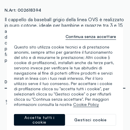
N.Art:
002618394
Il cappello da baseball grigio della linea OVS è realizzato
in puro cotone, ideale per bambine e ragazze tra 3 e 15
anni e perfetto per il guardaroba primaverile ed estivo. Il
Continua senza accettare
design tipo baseball è arricchito da strass a forma di
cuore, regalando un look unico e glamour. Perfetto per
Questo sito utilizza cookie tecnici e di prestazione
proteggere dal sole, si adatta facilmente alle giovani
anonimi, sempre attivi per garantire il funzionamento
fashioniste. Un accessorio che combina stile e praticità
del sito e di misurarne le prestazione; Altri cookie (i
per ogni occasione.
cookie di profilazione), installati anche da terze parti,
servono invece per verificare le tue abitudini di
navigazione al fine di poterti offrire prodotti e servizi
mirati in linea con i tuoi reali interessi. Per il loro
DETTAGLI TECNICI
utilizzo serve il tuo consenso. Per accettare i cookie
di profilazione clicca su "accetta tutti i cookie", per
selezionarli clicca su "Gestisci cookie" o per rifiutarli
Materiale
Tessuto
clicca su "Continua senza accettare". Per maggiori
informazioni consulta la nostra
Cookie Policy
Cotone
Intrecciato
Accetta tutti i
Gestisci cookie
cookie