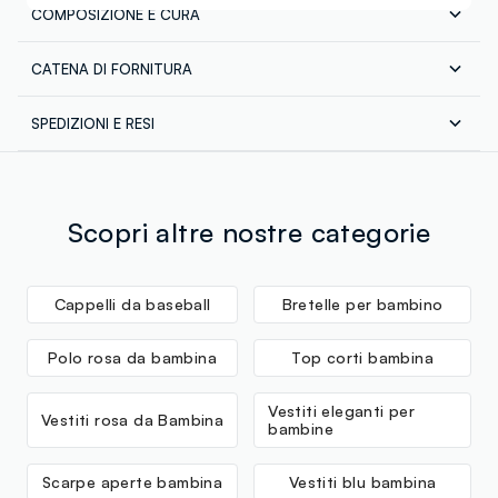
COMPOSIZIONE E CURA
CATENA DI FORNITURA
Composizione:
100% COTONE
Fornitore di prodotto finito
SPEDIZIONI E RESI
SHANGHAI UNITOP INTERNATIONALC
Spedizione in tutta Italia gratuita per ordini superiori a
MADE IN CHINA
Lavaggio a mano temperatura massima 40°C
€60. Restituisci gratuitamente i tuoi prodotti sia con il
corriere che in negozio: hai 30 giorni di tempo. Ritira i
tuoi prodotti in negozio, il servizio è sempre gratuito.
Scopri altre nostre categorie
Cappelli da baseball
Bretelle per bambino
Polo rosa da bambina
Top corti bambina
Vestiti eleganti per
Vestiti rosa da Bambina
bambine
Scarpe aperte bambina
Vestiti blu bambina