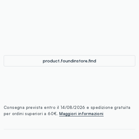
label.color
:
single.size
button.addtobag
product.foundinstore.find
Consegna prevista entro il 14/08/2026 e spedizione gratuita
per ordini superiori a 60€.
Maggiori informazioni