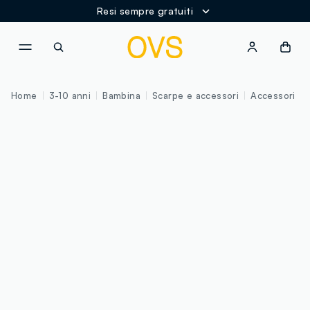
Resi sempre gratuiti
NAVIGATION.ARIA.GOTOMAINCONTENT
NAVIGATION.ARIA.GOTOFOOT
Home
3-10 anni
Bambina
Scarpe e accessori
Accessori