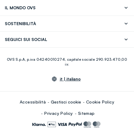
Segui il tuo ordine
Contattaci: 0418520342 (lun-ven 9-
IL MONDO OVS
17)
OVS ❤️ friends
Stampa
FAQ
Store locator
SOSTENIBILITÀ
Careers
Franchising
Scopri il nostro percorso
Cotone Italiano
SEGUICI SUI SOCIAL
Giftcard
Eco Valore
Raccolta abiti usati
Facebook
Instagram
RE-UP
OVS S.p.A, p.iva 04240010274, capitale sociale 290.923.470,00
Youtube
Linkedin
i.v.
it |
italiano
Accessibilità
Gestisci cookie
Cookie Policy
Privacy Policy
Sitemap