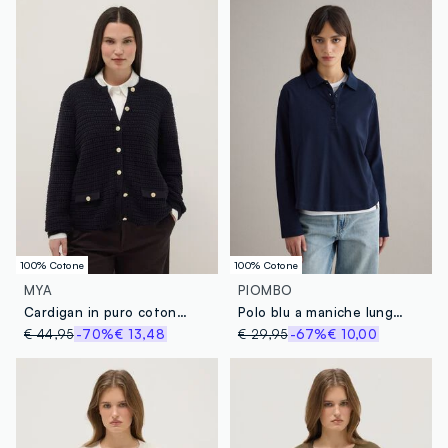
100% Cotone
100% Cotone
MYA
PIOMBO
Cardigan in puro cotone nero regular fit con bottoni dorati
Polo blu a maniche lunghe in puro cotone regular fit
€ 44,95
-70%
€ 13,48
€ 29,95
-67%
€ 10,00