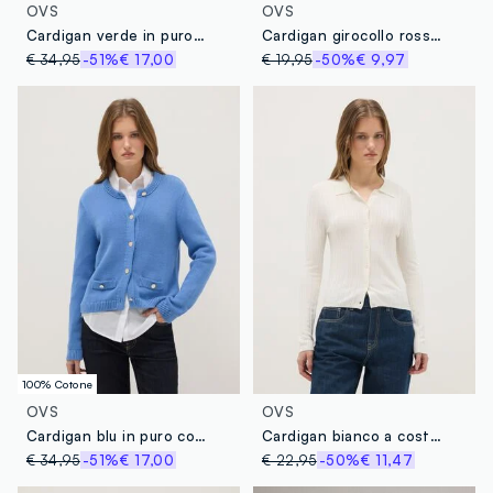
OVS
OVS
Cardigan verde in puro cotone regular fit con bottoni
Cardigan girocollo rosso regular fit
€ 34,95
-51%
€ 17,00
€ 19,95
-50%
€ 9,97
100% Cotone
OVS
OVS
Cardigan blu in puro cotone regular fit con bottoni
Cardigan bianco a coste slim fit con collo polo
€ 34,95
-51%
€ 17,00
€ 22,95
-50%
€ 11,47