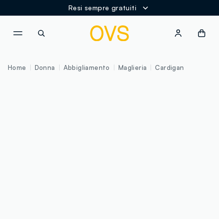
Resi sempre gratuiti
NAVIGATION.ARIA.GOTOMAINCONTENT
NAVIGATION.ARIA.GOTOFOOT
Home
Donna
Abbigliamento
Maglieria
Cardigan