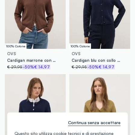
100% Cotone
100% Cotone
OVS
OVS
Cardigan marrone con collo polo in puro cotone regular fit
Cardigan blu con collo polo in puro cotone regular fit
€ 29,95
-50%
€ 14,97
€ 29,95
-50%
€ 14,97
Continua senza accettare
Questo sito utilizza cookie tecnici e di prestazione