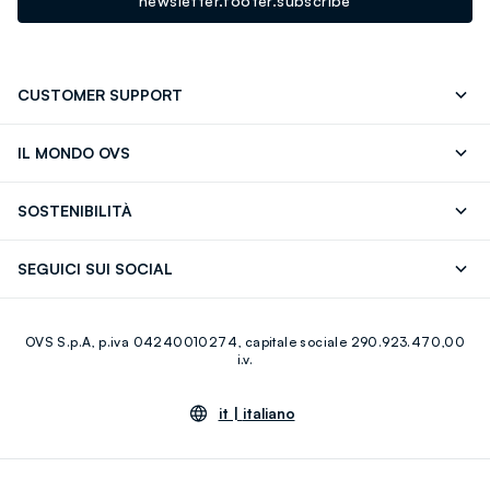
newsletter.footer.subscribe
CUSTOMER SUPPORT
Segui il tuo ordine
Contattaci: 0418520342 (lun-ven 9-
IL MONDO OVS
17)
OVS ❤️ friends
Stampa
FAQ
Store locator
SOSTENIBILITÀ
Careers
Franchising
Scopri il nostro percorso
Cotone Italiano
SEGUICI SUI SOCIAL
Giftcard
Eco Valore
Raccolta abiti usati
Facebook
Instagram
RE-UP
OVS S.p.A, p.iva 04240010274, capitale sociale 290.923.470,00
Youtube
Linkedin
i.v.
it |
italiano