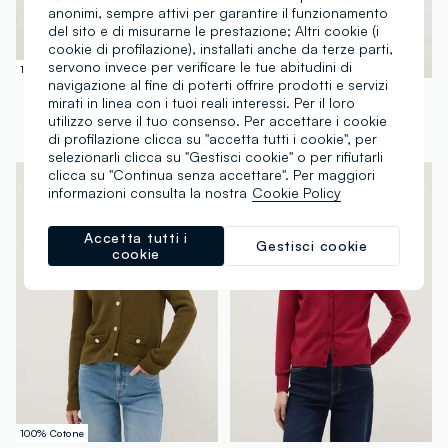
anonimi, sempre attivi per garantire il funzionamento
del sito e di misurarne le prestazione; Altri cookie (i
cookie di profilazione), installati anche da terze parti,
servono invece per verificare le tue abitudini di
100% Cotone
100% Cotone
navigazione al fine di poterti offrire prodotti e servizi
OVS
OVS
mirati in linea con i tuoi reali interessi. Per il loro
Cardigan blu in puro cotone regular fit con bottoni
Cardigan verde con scollo a V in puro cotone regular fit
utilizzo serve il tuo consenso. Per accettare i cookie
di profilazione clicca su "accetta tutti i cookie", per
€ 34,95
-51%
€ 17,00
€ 29,95
-50%
€ 14,97
selezionarli clicca su "Gestisci cookie" o per rifiutarli
clicca su "Continua senza accettare". Per maggiori
informazioni consulta la nostra
Cookie Policy
Accetta tutti i
Gestisci cookie
cookie
100% Cotone