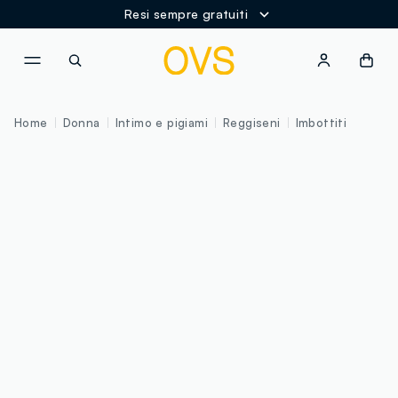
Resi sempre gratuiti
NAVIGATION.ARIA.GOTOMAINCONTENT
NAVIGATION.ARIA.GOTOFOOT
Home
Donna
Intimo e pigiami
Reggiseni
Imbottiti