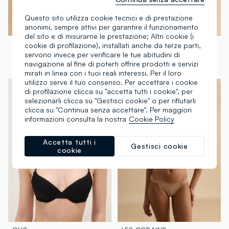
Questo sito utilizza cookie tecnici e di prestazione
anonimi, sempre attivi per garantire il funzionamento
del sito e di misurarne le prestazione; Altri cookie (i
LES COPAINS
LES COPAINS
cookie di profilazione), installati anche da terze parti,
servono invece per verificare le tue abitudini di
Reggiseno beige chiaro con ferretto e coppe imbottite
Reggiseno nero con ferretto e coppe imbottite
navigazione al fine di poterti offrire prodotti e servizi
€ 26,95
-50%
€ 13,47
€ 26,95
-50%
€ 13,47
mirati in linea con i tuoi reali interessi. Per il loro
utilizzo serve il tuo consenso. Per accettare i cookie
di profilazione clicca su "accetta tutti i cookie", per
selezionarli clicca su "Gestisci cookie" o per rifiutarli
clicca su "Continua senza accettare". Per maggiori
informazioni consulta la nostra
Cookie Policy
Accetta tutti i
Gestisci cookie
cookie