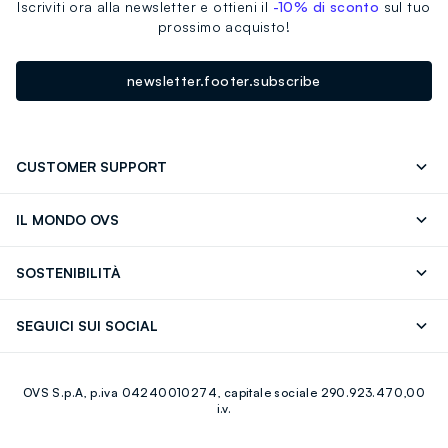
Iscriviti ora alla newsletter e ottieni il
-10% di sconto
sul tuo
prossimo acquisto!
newsletter.footer.subscribe
CUSTOMER SUPPORT
Segui il tuo ordine
Contattaci: 0418520342 (lun-ven 9-
IL MONDO OVS
17)
OVS ❤️ friends
Stampa
FAQ
Store locator
SOSTENIBILITÀ
Careers
Franchising
Scopri il nostro percorso
Cotone Italiano
SEGUICI SUI SOCIAL
Giftcard
Eco Valore
Raccolta abiti usati
Facebook
Instagram
RE-UP
OVS S.p.A, p.iva 04240010274, capitale sociale 290.923.470,00
Youtube
Linkedin
i.v.