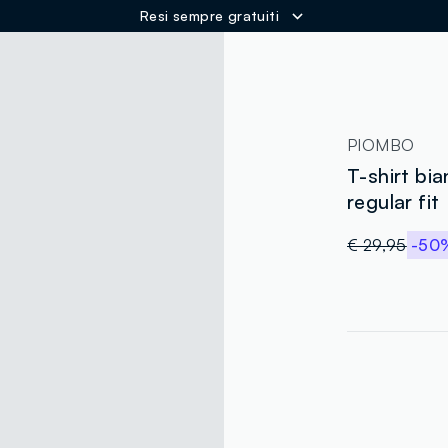
Resi sempre gratuiti
ER
PIOMBO
T-shirt bi
regular fit
€ 29,95
-50
label.color
:
single.size