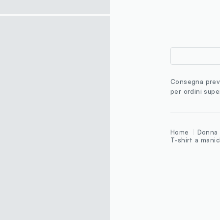
Consegna previ
per ordini supe
Home
Donna
T-shirt a mani