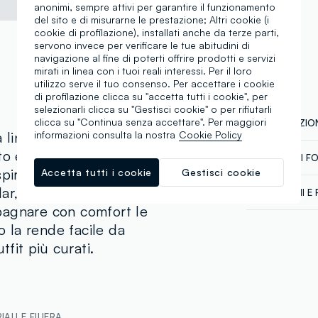
anonimi, sempre attivi per garantire il funzionamento
del sito e di misurarne le prestazione; Altri cookie (i
cookie di profilazione), installati anche da terze parti,
servono invece per verificare le tue abitudini di
navigazione al fine di poterti offrire prodotti e servizi
mirati in linea con i tuoi reali interessi. Per il loro
utilizzo serve il tuo consenso. Per accettare i cookie
di profilazione clicca su "accetta tutti i cookie", per
selezionarli clicca su "Gestisci cookie" o per rifiutarli
clicca su "Continua senza accettare". Per maggiori
COMPOSIZION
lla linea PIOMBO è un
informazioni consulta la nostra
Cookie Policy
o e versatile. Realizzata
CATENA DI F
Composizion
spirante, presenta una
Accetta tutti i cookie
Gestisci cookie
Fornitore di 
ar, scollo rotondo e
SPEDIZIONI E 
HIGH HOPE 
pagnare con comfort le
Spedizione in
MADE IN CH
Temperatura 
o la rende facile da
€60. Restitui
corriere che 
tfit più curati.
tuoi prodotti
ALI E FILIERA