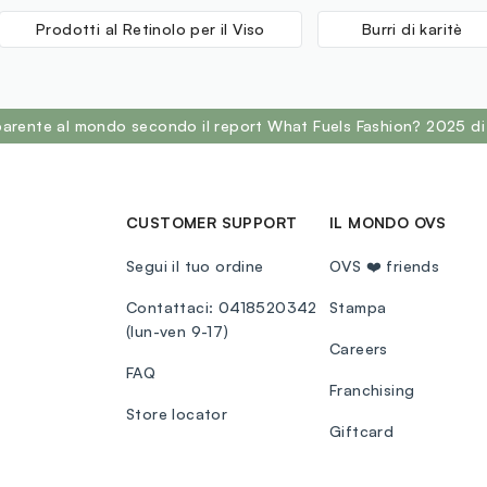
Prodotti al Retinolo per il Viso
Burri di karitè
sparente al mondo secondo il report What Fuels Fashion? 2025 di
CUSTOMER SUPPORT
IL MONDO OVS
Segui il tuo ordine
OVS ❤️ friends
Contattaci: 0418520342
Stampa
(lun-ven 9-17)
Careers
FAQ
Franchising
Store locator
Giftcard