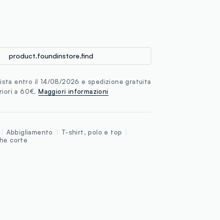
loyalty.guest.discoverpagelink
product.foundinstore.find
sta entro il 14/08/2026 e spedizione gratuita
riori a 60€.
Maggiori informazioni
Abbigliamento
T-shirt, polo e top
che corte