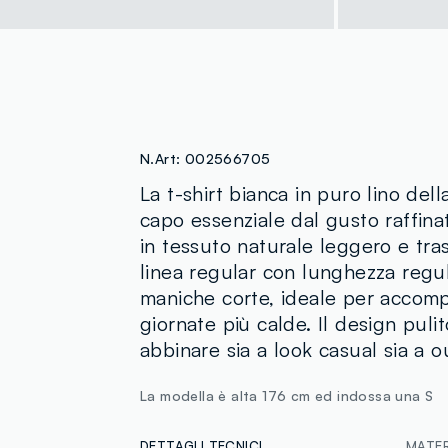
N.Art:
002566705
La t-shirt bianca in puro lino de
capo essenziale dal gusto raffinat
in tessuto naturale leggero e tra
linea regular con lunghezza regul
maniche corte, ideale per accom
giornate più calde. Il design pulit
abbinare sia a look casual sia a ou
La modella è alta 176 cm ed indossa una S
DETTAGLI TECNICI
MATERI