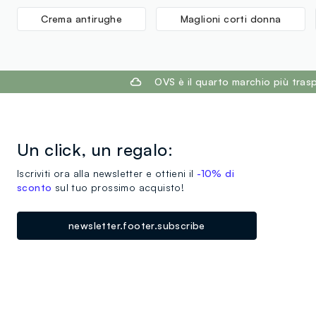
Crema antirughe
Maglioni corti donna
footer.ariatitle
OVS è il quarto marchio più tra
Un click, un regalo:
Iscriviti ora alla newsletter e ottieni il
-10% di
sconto
sul tuo prossimo acquisto!
newsletter.footer.subscribe