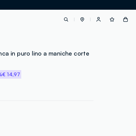
label.account.login
anca in puro lino a maniche corte
button.loginandregister
%
€ 14,97
button.order.tracking
loyalty.euro.points
loyalty.guest.message