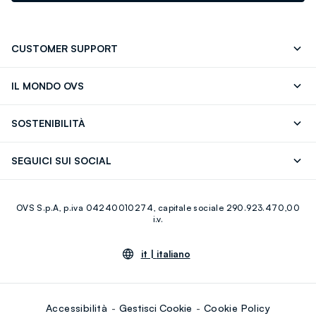
CUSTOMER SUPPORT
Segui il tuo ordine
Contattaci: 0418520342 (lun-ven 9-
IL MONDO OVS
17)
OVS ❤️ friends
Stampa
FAQ
Store locator
SOSTENIBILITÀ
Careers
Franchising
Scopri il nostro percorso
Cotone Italiano
SEGUICI SUI SOCIAL
Giftcard
Eco Valore
Raccolta abiti usati
Facebook
Instagram
RE-UP
OVS S.p.A, p.iva 04240010274, capitale sociale 290.923.470,00
Youtube
Linkedin
i.v.
it |
italiano
Accessibilità
Gestisci Cookie
Cookie Policy