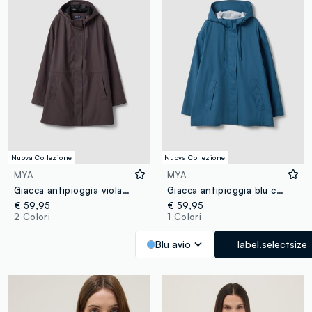
Nuova Collezione
Nuova Collezione
MYA
MYA
Giacca antipioggia viola con cappuccio e chiusura zip e bottoni regular fit
Giacca antipioggia blu con cappuccio e zip regular fit
€ 59,95
€ 59,95
2 Colori
1 Colori
Blu avio
label.selectsize