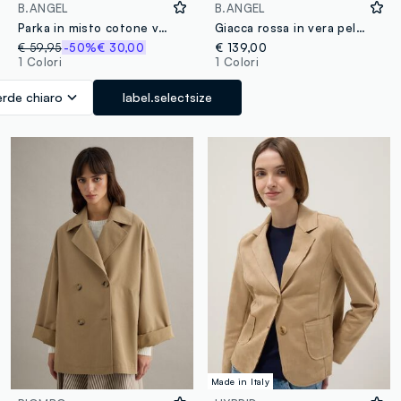
B.ANGEL
B.ANGEL
Parka in misto cotone verde con cappuccio regular fit
Giacca rossa in vera pelle regular fit
€ 59,95
-50%
€ 30,00
€ 139,00
1 Colori
1 Colori
erde chiaro
label.selectsize
Made in Italy