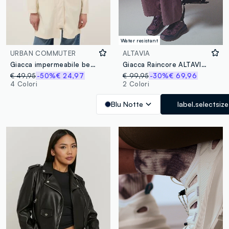
Water resistant
URBAN COMMUTER
ALTAVIA
Giacca impermeabile beige con cappuccio regular fit
Giacca Raincore ALTAVIA WITH DEBORAH COMPAGNONI
€ 49,95
-50%
€ 24,97
€ 99,95
-30%
€ 69,96
4 Colori
2 Colori
Blu Notte
label.selectsize