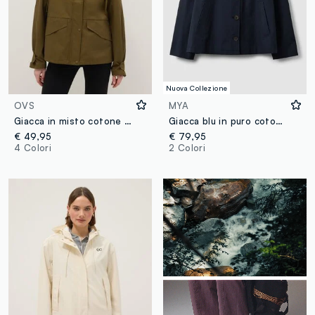
Nuova Collezione
OVS
MYA
Giacca in misto cotone verde regular fit con zip e cappuccio
Giacca blu in puro cotone con colletto a contrasto regular fit
€ 49,95
€ 79,95
4 Colori
2 Colori