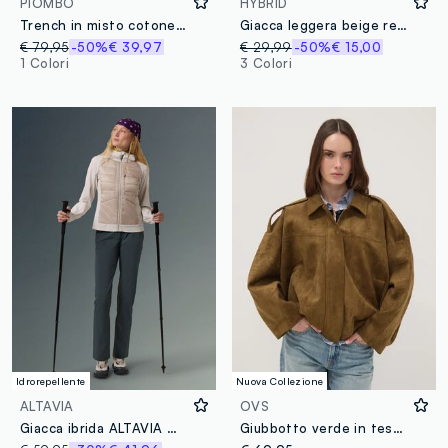
PIOMBO
HYBRID
Trench in misto cotone beige oversize fit
Giacca leggera beige regular fit con tasche
€ 79,95
-50%
€ 39,97
€ 29,99
-50%
€ 15,00
1 Colori
3 Colori
Idrorepellente
Nuova Collezione
ALTAVIA
OVS
Giacca ibrida ALTAVIA WITH DEBORAH COMPAGNONI
Giubbotto verde in tessuto elasticizzato con zip regular fit