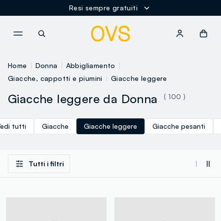
Spedizione Gratuita oltre i 60€
NAVIGATION.ARIA.GOTOMAINCONTENT
NAVIGATION.ARIA.GOTOFOOT
Home
Donna
Abbigliamento
Giacche, cappotti e piumini
Giacche leggere
Giacche leggere da Donna
( 100 )
edi tutti
Giacche
Giacche leggere
Giacche pesanti
Tutti i filtri