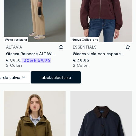
Water resistant
Nuova Collezione
ALTAVIA
ESSENTIALS
Giacca Raincore ALTAVIA WITH DEBORAH COMPAGNONI
Giacca viola con cappuccio e zip
€ 99,95
-30%
€ 69,96
€ 49,95
2 Colori
2 Colori
erde salvia
label.selectsize