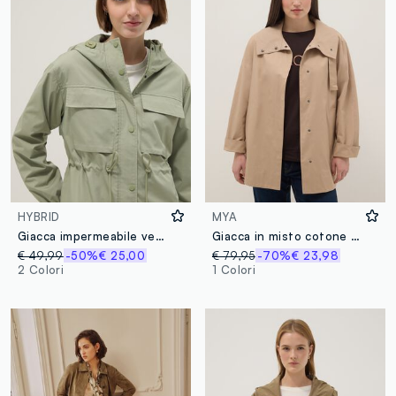
HYBRID
MYA
Giacca impermeabile verde regular fit con tasche e cappuccio
Giacca in misto cotone beige oversize fit
€ 49,99
-50%
€ 25,00
€ 79,95
-70%
€ 23,98
2 Colori
1 Colori