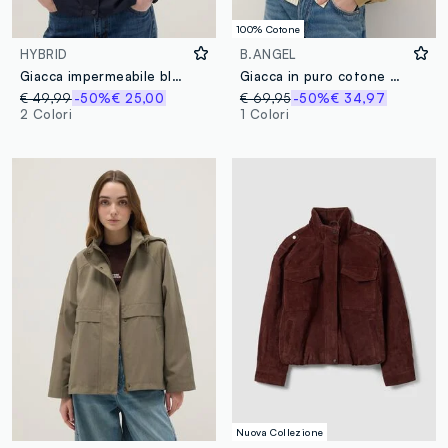
100% Cotone
HYBRID
B.ANGEL
Giacca impermeabile blu regular fit con tasche e cappuccio
Giacca in puro cotone beige regular fit con colletto a contrasto
€ 49,99
-50%
€ 25,00
€ 69,95
-50%
€ 34,97
2 Colori
1 Colori
Nuova Collezione