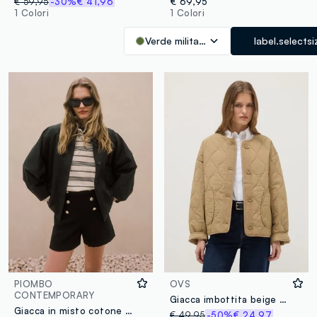
€ 59,95
-30%
€ 41,96
€ 69,95
1 Colori
1 Colori
Verde militare
label.selectsi
PIOMBO
OVS
CONTEMPORARY
Giacca imbottita beige regular fit con bottoni
Giacca in misto cotone nera oversize fit con chiusura nascosta
€ 49,95
-50%
€ 24,97