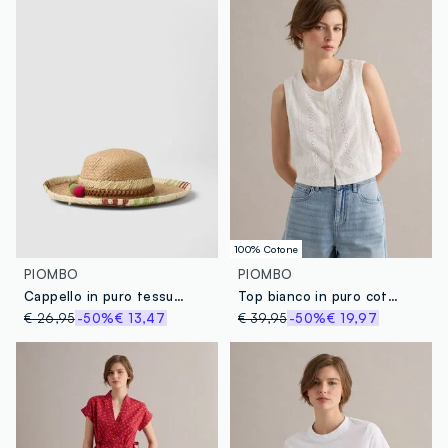
100% Cotone
PIOMBO
PIOMBO
Cappello in puro tessuto carta beige con pompon colorati
Top bianco in puro cotone sangallo
€ 26,95
-50%
€ 13,47
€ 39,95
-50%
€ 19,97