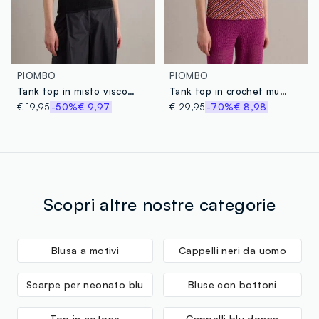
PIOMBO
PIOMBO
Tank top in misto viscosa nero regular fit con glitter
Tank top in crochet multicolor in tessuto elasticizzato regular fit
€ 19,95
-50%
€ 9,97
€ 29,95
-70%
€ 8,98
Scopri altre nostre categorie
Blusa a motivi
Cappelli neri da uomo
Scarpe per neonato blu
Bluse con bottoni
Top in cotone
Cappelli blu donna