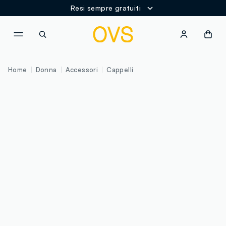
Resi sempre gratuiti
NAVIGATION.ARIA.GOTOMAINCONTENT
NAVIGATION.ARIA.GOTOFOOT
Home
Donna
Accessori
Cappelli