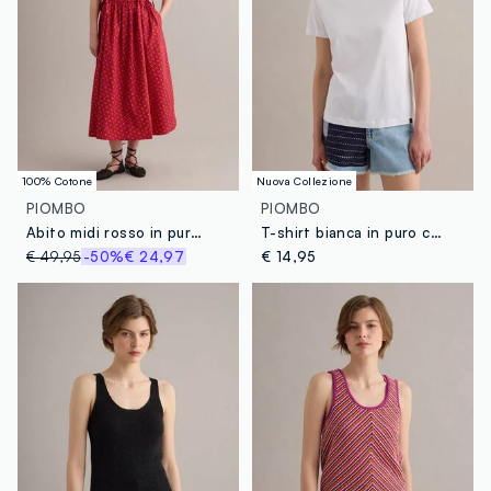
100% Cotone
Nuova Collezione
PIOMBO
PIOMBO
Abito midi rosso in puro cotone con fantasia stampata
T-shirt bianca in puro cotone supima a maniche corte regular fit
€ 49,95
-50%
€ 24,97
€ 14,95