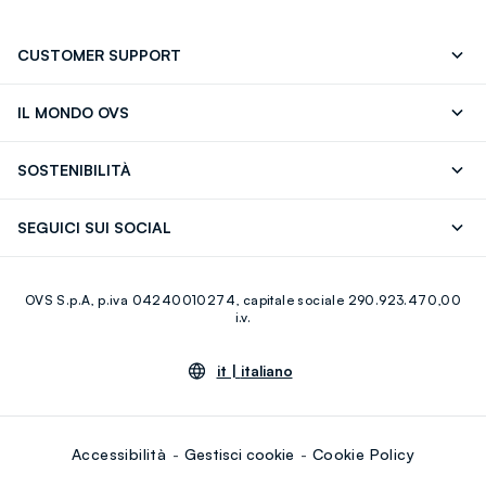
CUSTOMER SUPPORT
Segui il tuo ordine
Contattaci: 0418520342 (lun-ven 9-
IL MONDO OVS
17)
OVS ❤️ friends
Stampa
FAQ
Store locator
SOSTENIBILITÀ
Careers
Franchising
Scopri il nostro percorso
Cotone Italiano
SEGUICI SUI SOCIAL
Giftcard
Eco Valore
Raccolta abiti usati
Facebook
Instagram
RE-UP
OVS S.p.A, p.iva 04240010274, capitale sociale 290.923.470,00
Youtube
Linkedin
i.v.
it |
italiano
Accessibilità
Gestisci cookie
Cookie Policy