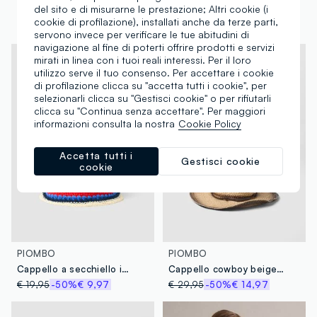
del sito e di misurarne le prestazione; Altri cookie (i
Cappello panama beige in puro tessuto carta con fascia multicolor
Cappello in puro tessuto carta marrone
cookie di profilazione), installati anche da terze parti,
€ 26,95
-50%
€ 13,47
€ 26,95
-50%
€ 13,47
servono invece per verificare le tue abitudini di
navigazione al fine di poterti offrire prodotti e servizi
mirati in linea con i tuoi reali interessi. Per il loro
utilizzo serve il tuo consenso. Per accettare i cookie
di profilazione clicca su "accetta tutti i cookie", per
selezionarli clicca su "Gestisci cookie" o per rifiutarli
clicca su "Continua senza accettare". Per maggiori
informazioni consulta la nostra
Cookie Policy
Accetta tutti i
Gestisci cookie
cookie
PIOMBO
PIOMBO
Cappello a secchiello in misto tessuto carta e cotone multicolor
Cappello cowboy beige in tessuto carta
€ 19,95
-50%
€ 9,97
€ 29,95
-50%
€ 14,97