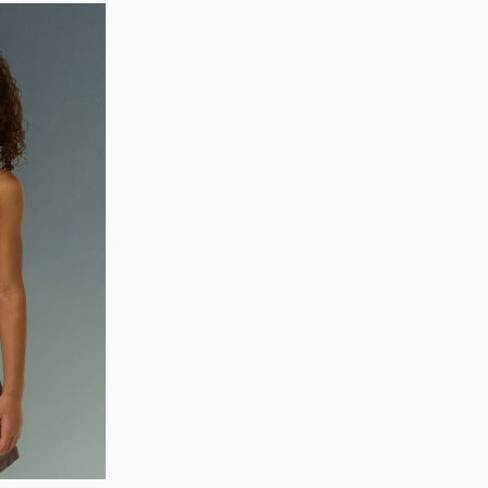
loyalty.guest.discoverpagelink