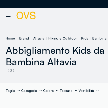
NAVIGATION.ARIA.GOTOMAINCONTENT
NAVIGATION.ARIA.GOTOFOOT
Home
Brand
Altavia
Hiking e Outdoor
Kids
Bambina
Abbigliamento Kids da
Bambina Altavia
( 3 )
Taglia
Categoria
Colore
Tessuto
Vestibilità