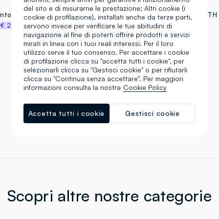
ALTAVIA
del sito e di misurarne le prestazione; Altri cookie (i
Giacca antivento ALTAVIA WITH DEBORAH COMPAGNONI
cookie di profilazione), installati anche da terze parti,
%
€ 20,00
€ 9,95
-30%
€ 7,00
servono invece per verificare le tue abitudini di
navigazione al fine di poterti offrire prodotti e servizi
mirati in linea con i tuoi reali interessi. Per il loro
utilizzo serve il tuo consenso. Per accettare i cookie
di profilazione clicca su "accetta tutti i cookie", per
selezionarli clicca su "Gestisci cookie" o per rifiutarli
Stai visualizzando 3 di 3 prodotti
clicca su "Continua senza accettare". Per maggiori
informazioni consulta la nostra
Cookie Policy
Scroll infinito 🙄 ? No grazie. Filtra!
Accetta tutti i cookie
Gestisci cookie
Scopri altre nostre categorie